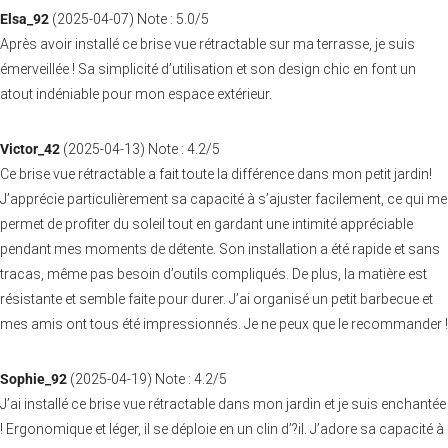
Elsa_92
(
2025-04-07
)
Note :
5.0
/5
Après avoir installé ce brise vue rétractable sur ma terrasse, je suis
émerveillée ! Sa simplicité d’utilisation et son design chic en font un
atout indéniable pour mon espace extérieur.
Victor_42
(
2025-04-13
)
Note :
4.2
/5
Ce brise vue rétractable a fait toute la différence dans mon petit jardin!
J’apprécie particulièrement sa capacité à s’ajuster facilement, ce qui me
permet de profiter du soleil tout en gardant une intimité appréciable
pendant mes moments de détente. Son installation a été rapide et sans
tracas, même pas besoin d’outils compliqués. De plus, la matière est
résistante et semble faite pour durer. J’ai organisé un petit barbecue et
mes amis ont tous été impressionnés. Je ne peux que le recommander !
Sophie_92
(
2025-04-19
)
Note :
4.2
/5
J’ai installé ce brise vue rétractable dans mon jardin et je suis enchantée
! Ergonomique et léger, il se déploie en un clin d’?il. J’adore sa capacité à