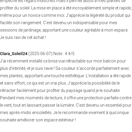
empêche les regard indiscrets mais il permet aussi à mes plantes de
profiter du soleil. La mise en place a été incroyablement simple et rapide,
même pour un novice comme moi. J’apprécie la légèreté du produit qui
facilite son rangement. C’est devenu un indispensable pour mes
sessions de jardinage, apportant une couleur agréable à mon espace.
Je suis ravi de cet achat !
Clara_Soleil24
(
2025-06-07
)
Note :
4.4
/5
J’ai récemment installé ce brise vue rétractable sur mon balcon pour
plus d’intimité, et je suis ravie ! Sa couleur s’accorde parfaitement avec
mes plantes, apportant une touche esthétique. L’installation a été rapide
et sans effort, ce qui est un vrai plus. J’apprécie la possibilité de le
rétracter facilement pour profiter du paysage quand je le souhaite.
Pendant mes moments de lecture, il offre une protection parfaite contre
le vent, tout en laissant passer la lumière. C’est devenu un essentiel pour
mes après-midis ensoleillés. Je le recommande vivement à quiconque
souhaite améliorer son espace extérieur !