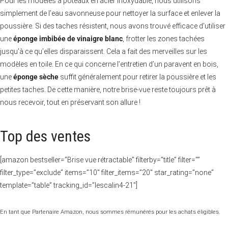
Pour les modèles à poteaux en acier inoxydable, nous utilisons
simplement de l’eau savonneuse pour nettoyer la surface et enlever la
poussière. Si des taches résistent, nous avons trouvé efficace d’utiliser
une
éponge imbibée de vinaigre blanc
, frotter les zones tachées
jusqu’à ce qu’elles disparaissent. Cela a fait des merveilles sur les
modèles en toile. En ce qui concerne l’entretien d’un paravent en bois,
une
éponge sèche
suffit généralement pour retirer la poussière et les
petites taches. De cette manière, notre brise-vue reste toujours prêt à
nous recevoir, tout en préservant son allure !
Top des ventes
[amazon bestseller=”Brise vue rétractable” filterby=”title” filter=””
filter_type=”exclude” items=”10″ filter_items=”20″ star_rating=”none”
template=”table” tracking_id=”lescalin4-21″]
En tant que Partenaire Amazon, nous sommes rémunérés pour les achats éligibles.