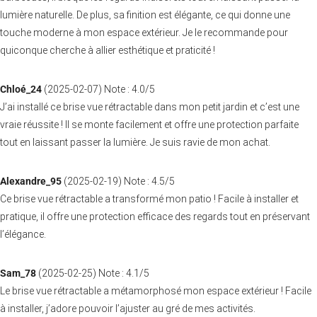
lumière naturelle. De plus, sa finition est élégante, ce qui donne une
touche moderne à mon espace extérieur. Je le recommande pour
quiconque cherche à allier esthétique et praticité !
Chloé_24
(
2025-02-07
)
Note :
4.0
/5
J’ai installé ce brise vue rétractable dans mon petit jardin et c’est une
vraie réussite ! Il se monte facilement et offre une protection parfaite
tout en laissant passer la lumière. Je suis ravie de mon achat.
Alexandre_95
(
2025-02-19
)
Note :
4.5
/5
Ce brise vue rétractable a transformé mon patio ! Facile à installer et
pratique, il offre une protection efficace des regards tout en préservant
l’élégance.
Sam_78
(
2025-02-25
)
Note :
4.1
/5
Le brise vue rétractable a métamorphosé mon espace extérieur ! Facile
à installer, j’adore pouvoir l’ajuster au gré de mes activités.