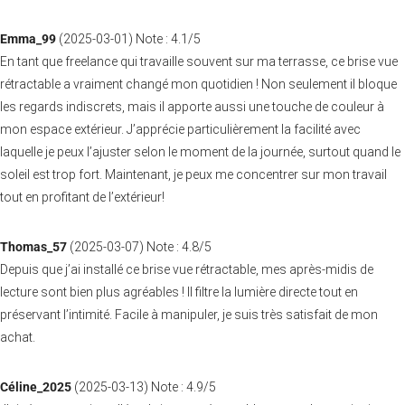
Emma_99
(
2025-03-01
)
Note :
4.1
/5
En tant que freelance qui travaille souvent sur ma terrasse, ce brise vue
rétractable a vraiment changé mon quotidien ! Non seulement il bloque
les regards indiscrets, mais il apporte aussi une touche de couleur à
mon espace extérieur. J’apprécie particulièrement la facilité avec
laquelle je peux l’ajuster selon le moment de la journée, surtout quand le
soleil est trop fort. Maintenant, je peux me concentrer sur mon travail
tout en profitant de l’extérieur!
Thomas_57
(
2025-03-07
)
Note :
4.8
/5
Depuis que j’ai installé ce brise vue rétractable, mes après-midis de
lecture sont bien plus agréables ! Il filtre la lumière directe tout en
préservant l’intimité. Facile à manipuler, je suis très satisfait de mon
achat.
Céline_2025
(
2025-03-13
)
Note :
4.9
/5