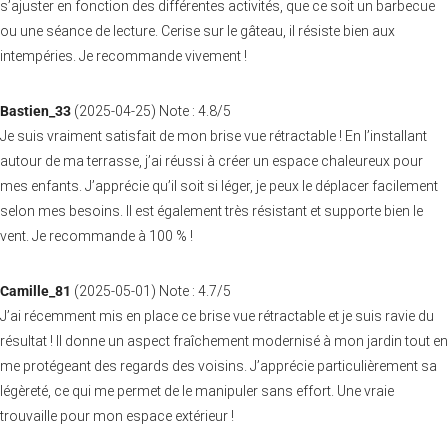
s’ajuster en fonction des différentes activités, que ce soit un barbecue
ou une séance de lecture. Cerise sur le gâteau, il résiste bien aux
intempéries. Je recommande vivement !
Bastien_33
(
2025-04-25
)
Note :
4.8
/5
Je suis vraiment satisfait de mon brise vue rétractable ! En l’installant
autour de ma terrasse, j’ai réussi à créer un espace chaleureux pour
mes enfants. J’apprécie qu’il soit si léger, je peux le déplacer facilement
selon mes besoins. Il est également très résistant et supporte bien le
vent. Je recommande à 100 % !
Camille_81
(
2025-05-01
)
Note :
4.7
/5
J’ai récemment mis en place ce brise vue rétractable et je suis ravie du
résultat ! Il donne un aspect fraîchement modernisé à mon jardin tout en
me protégeant des regards des voisins. J’apprécie particulièrement sa
légèreté, ce qui me permet de le manipuler sans effort. Une vraie
trouvaille pour mon espace extérieur !