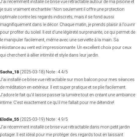
J’ai récemment installé ce brise vue rétractable autour de ma piscine et
je suis vraiment enchantée ! Non seulement il offre une protection
optimale contre les regards indiscrets, mais il se fond aussi
magnifiquement dans le décor. Chaque matin, je prends plaisir à l’ouvrir
pour profiter du soleil. Il est d’une légèreté surprenante, ce qui permet de
le manipuler facilement, même avec une serviette à la main. Sa
résistance au vent est impressionnante. Un excellent choix pour ceux
qui cherchent à allier intimité et style dans leur jardin.
Sacha_18
(
2025-03-18
)
Note :
4.4
/5
J’ai installé ce brise vue rétractable sur mon balcon pour mes séances
de méditation en extérieur. Il est super pratique et se plie facilement.
J’adore le fait qu’il laisse passer la lumière tout en créant une ambiance
intime. C’est exactement ce qu’il me fallait pour me détendre!
Elodie_55
(
2025-03-19
)
Note :
4.9
/5
J’ai récemment installé ce brise vue rétractable dans mon petit jardin
potager. Il est idéal pour me protéger des regards tout en laissant