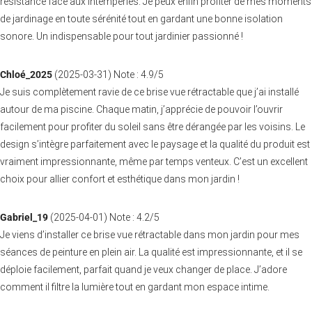
résistance face aux intempéries. Je peux enfin profiter de mes moments
de jardinage en toute sérénité tout en gardant une bonne isolation
sonore. Un indispensable pour tout jardinier passionné !
Chloé_2025
(
2025-03-31
)
Note :
4.9
/5
Je suis complètement ravie de ce brise vue rétractable que j’ai installé
autour de ma piscine. Chaque matin, j’apprécie de pouvoir l’ouvrir
facilement pour profiter du soleil sans être dérangée par les voisins. Le
design s’intègre parfaitement avec le paysage et la qualité du produit est
vraiment impressionnante, même par temps venteux. C’est un excellent
choix pour allier confort et esthétique dans mon jardin !
Gabriel_19
(
2025-04-01
)
Note :
4.2
/5
Je viens d’installer ce brise vue rétractable dans mon jardin pour mes
séances de peinture en plein air. La qualité est impressionnante, et il se
déploie facilement, parfait quand je veux changer de place. J’adore
comment il filtre la lumière tout en gardant mon espace intime.