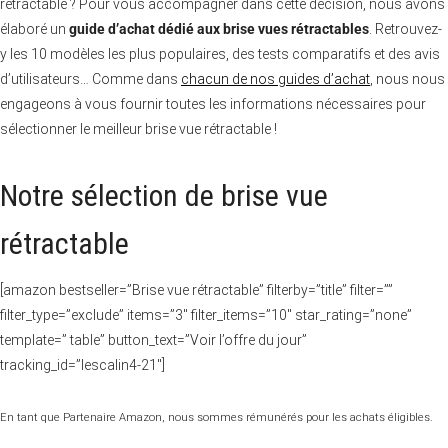
rétractable ? Pour vous accompagner dans cette décision, nous avons
élaboré un
guide d’achat dédié aux brise vues rétractables
. Retrouvez-
y les 10 modèles les plus populaires, des tests comparatifs et des avis
d’utilisateurs… Comme dans
chacun de nos guides d’achat
, nous nous
engageons à vous fournir toutes les informations nécessaires pour
sélectionner le meilleur brise vue rétractable !
Notre sélection de brise vue
rétractable
[amazon bestseller=”Brise vue rétractable” filterby=”title” filter=””
filter_type=”exclude” items=”3″ filter_items=”10″ star_rating=”none”
template=” table” button_text=”Voir l’offre du jour”
tracking_id=”lescalin4-21″]
En tant que Partenaire Amazon, nous sommes rémunérés pour les achats éligibles.