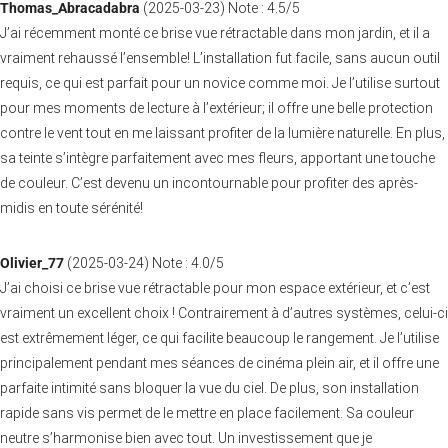
Thomas_Abracadabra
(
2025-03-23
)
Note :
4.5
/5
J’ai récemment monté ce brise vue rétractable dans mon jardin, et il a
vraiment rehaussé l’ensemble! L’installation fut facile, sans aucun outil
requis, ce qui est parfait pour un novice comme moi. Je l’utilise surtout
pour mes moments de lecture à l’extérieur; il offre une belle protection
contre le vent tout en me laissant profiter de la lumière naturelle. En plus,
sa teinte s’intègre parfaitement avec mes fleurs, apportant une touche
de couleur. C’est devenu un incontournable pour profiter des après-
midis en toute sérénité!
Olivier_77
(
2025-03-24
)
Note :
4.0
/5
J’ai choisi ce brise vue rétractable pour mon espace extérieur, et c’est
vraiment un excellent choix ! Contrairement à d’autres systèmes, celui-ci
est extrêmement léger, ce qui facilite beaucoup le rangement. Je l’utilise
principalement pendant mes séances de cinéma plein air, et il offre une
parfaite intimité sans bloquer la vue du ciel. De plus, son installation
rapide sans vis permet de le mettre en place facilement. Sa couleur
neutre s’harmonise bien avec tout. Un investissement que je