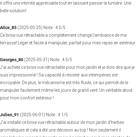
il offre une intimité appréciable tout en laissant passer la lumière. Une
belle solution!
Alice_85
(
2025-05-25
)
Note :
4.5
/5
Ce brise vue rétractable a complètement changé l’ambiance de ma
terrasse! Léger et facile à manipuler, parfait pour mes repas en extérieur.
Georges_80
(
2025-05-31
)
Note :
4.5
/5
J’ai acheté ce brise vue rétractable pour mon jardin et je dois dire que je
suis impressionné ! Sa capacité à résister aux intempéries est
incroyable. De plus, le mécanisme est très fluide, ce qui permet de le
manipuler facilement même les jours de grand vent. Un véritable atout
pour mon confort extérieur !
Julien_91
(
2025-06-01
)
Note :
4.1
/5
J’ai installé ce brise vue rétractable autour de mon jardin d’herbes
aromatiques et cela a été une décision au top ! Non seulement il