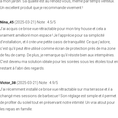
à mon jardin. Sa qualité est au rendez-vous, même par temps venteux.
Un excellent produit que je recommande vivement !
Nina_45
(
2025-03-21
)
Note :
4.5
/5
J’ai acquis ce brise vue rétractable pour mon tiny house et cela a
vraiment amélioré mon espace ! Je l’apprécie pour sa simplicité
d’installation, et il crée une petite oasis de tranquillité. Ce que j’adore,
c’est qu’il peut être utilisé comme écran de protection près de ma zone
de feu de camp. De plus, je remarque qu’il résiste bien aux intempéries.
C’est devenu ma solution idéale pour les soirées sous les étoiles tout en
restant à l’abri des regards.
Victor_38
(
2025-03-21
)
Note :
4.9
/5
J’ai récemment installé ce brise vue rétractable sur ma terrasse et il a
changé mes sessions de barbecue ! Son réglage est simple et il permet
de profiter du soleil tout en préservant notre intimité. Un vrai atout pour
les repas en famille.