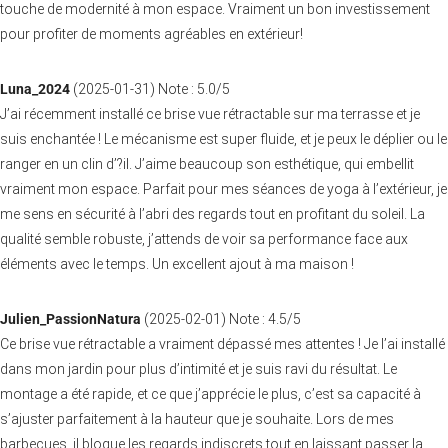
touche de modernité à mon espace. Vraiment un bon investissement
pour profiter de moments agréables en extérieur!
Luna_2024
(
2025-01-31
)
Note :
5.0
/5
J’ai récemment installé ce brise vue rétractable sur ma terrasse et je
suis enchantée ! Le mécanisme est super fluide, et je peux le déplier ou le
ranger en un clin d’?il. J’aime beaucoup son esthétique, qui embellit
vraiment mon espace. Parfait pour mes séances de yoga à l’extérieur, je
me sens en sécurité à l’abri des regards tout en profitant du soleil. La
qualité semble robuste, j’attends de voir sa performance face aux
éléments avec le temps. Un excellent ajout à ma maison !
Julien_PassionNatura
(
2025-02-01
)
Note :
4.5
/5
Ce brise vue rétractable a vraiment dépassé mes attentes ! Je l’ai installé
dans mon jardin pour plus d’intimité et je suis ravi du résultat. Le
montage a été rapide, et ce que j’apprécie le plus, c’est sa capacité à
s’ajuster parfaitement à la hauteur que je souhaite. Lors de mes
barbecues, il bloque les regards indiscrets tout en laissant passer la