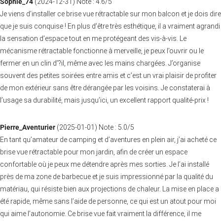
Sophie_74
(
2024-12-31
)
Note :
4.6
/5
Je viens d’installer ce brise vue rétractable sur mon balcon et je dois dire
que je suis conquise ! En plus d’être très esthétique, il a vraiment agrandi
la sensation d’espace tout en me protégeant des vis-à-vis. Le
mécanisme rétractable fonctionne à merveille, je peux l’ouvrir ou le
fermer en un clin d’?il, même avec les mains chargées. J’organise
souvent des petites soirées entre amis et c’est un vrai plaisir de profiter
de mon extérieur sans être dérangée par les voisins. Je constaterai à
l’usage sa durabilité, mais jusqu’ici, un excellent rapport qualité-prix !
Pierre_Aventurier
(
2025-01-01
)
Note :
5.0
/5
En tant qu’amateur de camping et d’aventures en plein air, j’ai acheté ce
brise vue rétractable pour mon jardin, afin de créer un espace
confortable où je peux me détendre après mes sorties. Je l’ai installé
près de ma zone de barbecue et je suis impressionné par la qualité du
matériau, qui résiste bien aux projections de chaleur. La mise en place a
été rapide, même sans l’aide de personne, ce qui est un atout pour moi
qui aime l’autonomie. Ce brise vue fait vraiment la différence, il me