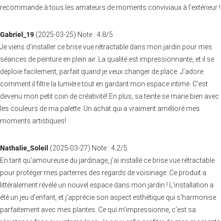
recommande à tous les amateurs de moments conviviaux à l’extérieur !
Gabriel_19
(
2025-03-25
)
Note :
4.8
/5
Je viens d’installer ce brise vue rétractable dans mon jardin pour mes
séances de peinture en plein air. La qualité est impressionnante, et il se
déploie facilement, parfait quand je veux changer de place. J’adore
comment il filtre la lumière tout en gardant mon espace intime. C’est
devenu mon petit coin de créativité! En plus, sa teinte se marie bien avec
les couleurs de ma palette. Un achat qui a vraiment amélioré mes
moments artistiques!
Nathalie_Soleil
(
2025-03-27
)
Note :
4.2
/5
En tant qu’amoureuse du jardinage, j’ai installé ce brise vue rétractable
pour protéger mes parterres des regards de voisinage. Ce produit a
littéralement révélé un nouvel espace dans mon jardin ! L’installation a
été un jeu d’enfant, et j’apprécie son aspect esthétique qui s’harmonise
parfaitement avec mes plantes. Ce qui m’impressionne, c’est sa