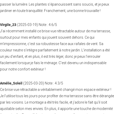
passer la lumière. Les plantes s’épanouissent sans soucis, et je peux
jardiner en toute tranquillité. Franchement, une bonne trouvaille !
Virgile_23
(
2025-03-19
)
Note :
4.6
/5
J’ai récemment installé ce brise vue rétractable autour de ma terrasse,
surtout pour mes enfants qui jouent souvent dehors. Ce qui
m’impressionne, c’est sa robustesse face aux rafales de vent. Sa
couleur neutre s’intègre parfaitement à notre jardin. L’installation a été
un jeu d’enfant, et en plus, il est très léger, donc je peux l’enrouler
facilement lorsque je fais le ménage. C’est devenu un indispensable
pour notre confort extérieur !
Amélie_Soleil
(
2025-03-20
)
Note :
4.3
/5
Ce brise vue rétractable a véritablement changé mon espace extérieur !
Je l’utilise tous les jours pour profiter de ma terrasse sans être dérangée
par les voisins. Le montage a été très facile, et j’adore le fait qu’il soit
ajustable selon mes envies. En plus, il apporte une touche de modernité