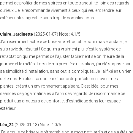
permet de profiter de mes soirées en toute tranquillité, loin des regards
curieux. Je le recommande vivement à ceux qui veulent rendre leur
extérieur plus agréable sans trop de complications.
Claire_Jardinette
(
2025-01-07
)
Note :
4.1
/5
J’ai récemment acheté ce brise vue rétractable pour ma véranda et je
suis ravie du résultat ! Ce qui m’a vraiment plu, c’est le système de
rétractation qui me permet de l’ajuster facilement selon l’heure de la
journée et la météo. Lors de ma première utilisation, j’ai été surprise par
sa simplicité d’installation, sans outils compliqués. Je l’ai fixé en un rien
de temps. En plus, sa couleur s’accorde parfaitement avec mes
plantes, créant un environnement apaisant. C’est idéal pour mes
séances de yoga matinales à l’abri des regards. Je recommande ce
produit aux amateurs de confort et d’esthétique dans leur espace
extérieur !
Léo_22
(
2025-01-13
)
Note :
4.0
/5
J’ai acquis ce brise vue rétractable pour mon petit jardin et cela a été une