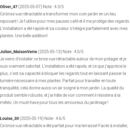
Oliver_47
(
2025-05-07
)
Note :
4.3
/5
Ce brise vue rétractable a transformer mon coin jardin en un lieu
reposant ! Je l’utilise pour mes pauses café et il me protège des regards.
L’installation a été rapide et sa couleur s’intègre parfaitement avec mes
plantes. Une belle addition!
Julien_MaisonVerte
(
2025-05-13
)
Note :
4.0
/5
Je viens d’installer ce brise vue rétractable autour de mon potager et je
suis vraiment satisfait. L’installation a été rapide, et ce que j’apprécie le
plus, c’est sa capacité à bloquer les regards tout en laissant passer la
lumière nécessaire à mes plantes. Parfait pour travailler en toute
tranquillité, cela donne aussi un air soigné à mon jardin. La qualité du
produit semble robuste, et j’ai hâte de voir comment il résistera à la
météo. Un must-have pour tous les amoureux du jardinage !
Louise_30
(
2025-05-19
)
Note :
4.6
/5
Ce brise vue rétractable a été parfait pour ma terrasse! Facile à installer,