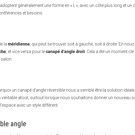
optent généralement une forme en « L », avec un côté plus long et un cô
références et besoins.
de la
méridienne
, qui peut se trouver soit à gauche, soit à droite. En nou
che
, et vice versa pour le
canapé d’angle droit
. Cela a été un moment cl
 salon.
quoi un canapé d’angle réversible nous a semblé être la solution idéal
 un véritable atout, surtout lorsque nous souhaitons donner un nouveau s
’espace avec un style différent.
ble angle