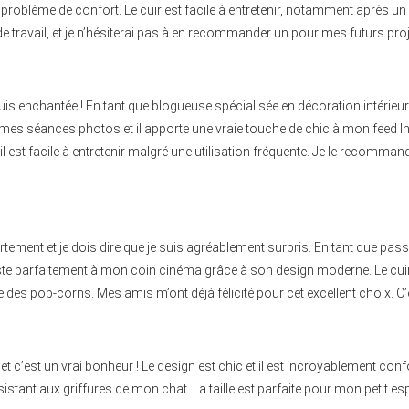
problème de confort. Le cuir est facile à entretenir, notamment après un pr
e travail, et je n’hésiterai pas à en recommander un pour mes futurs pro
s enchantée ! En tant que blogueuse spécialisée en décoration intérieure,
pour mes séances photos et il apporte une vraie touche de chic à mon feed 
u’il est facile à entretenir malgré une utilisation fréquente. Je le recomm
ment et je dois dire que je suis agréablement surpris. En tant que pass
te parfaitement à mon coin cinéma grâce à son design moderne. Le cuir a 
note des pop-corns. Mes amis m’ont déjà félicité pour cet excellent choix. 
 c’est un vrai bonheur ! Le design est chic et il est incroyablement con
ésistant aux griffures de mon chat. La taille est parfaite pour mon petit es