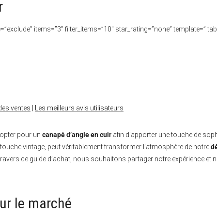
r
type=”exclude” items=”3″ filter_items=”10″ star_rating=”none” template=” tab
des ventes
|
Les meilleurs avis utilisateurs
’opter pour un
canapé d’angle en cuir
afin d’apporter une touche de sophi
 touche vintage, peut véritablement transformer l’atmosphère de notre
dé
 À travers ce guide d’achat, nous souhaitons partager notre expérience 
sur le marché