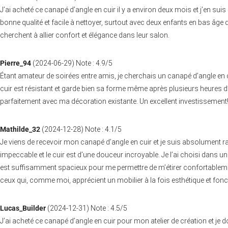
J’ai acheté ce canapé d’angle en cuir il y a environ deux mois et j’en sui
bonne qualité et facile à nettoyer, surtout avec deux enfants en bas âge
cherchent à allier confort et élégance dans leur salon.
Pierre_94
(
2024-06-29
)
Note :
4.9
/5
Étant amateur de soirées entre amis, je cherchais un canapé d’angle en 
cuir est résistant et garde bien sa forme même après plusieurs heures d’ut
parfaitement avec ma décoration existante. Un excellent investissement
Mathilde_32
(
2024-12-28
)
Note :
4.1
/5
Je viens de recevoir mon canapé d’angle en cuir et je suis absolument ravi
impeccable et le cuir est d’une douceur incroyable. Je l’ai choisi dans u
est suffisamment spacieux pour me permettre de m’étirer confortablement.
ceux qui, comme moi, apprécient un mobilier à la fois esthétique et fonc
Lucas_Builder
(
2024-12-31
)
Note :
4.5
/5
J’ai acheté ce canapé d’angle en cuir pour mon atelier de création et je do