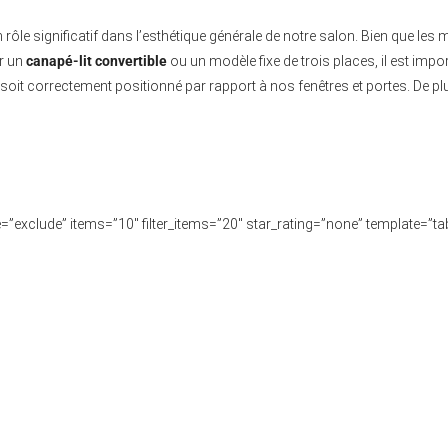
le significatif dans l’esthétique générale de notre salon. Bien que les m
r un
canapé-lit convertible
ou un modèle fixe de trois places, il est imp
’il soit correctement positionné par rapport à nos fenêtres et portes. De 
type=”exclude” items=”10″ filter_items=”20″ star_rating=”none” template=”ta