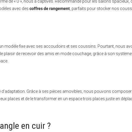
orme de « U », nous a captivés. Recommandé pour les salons spacieux, c
odèles avec des
coffres de rangement
, parfaits pour stocker nos cous
un modèle fixe avec ses accoudoirs et ses coussins. Pourtant, nous avons
e plaisir de recevoir des amis en mode couchage, grâce à son système co
pace.
é d’adaptation. Grâce à ses pièces amovibles, nous pouvons composer 
eux places et de le transformer en un espace trois places juste en déplaç
angle en cuir ?