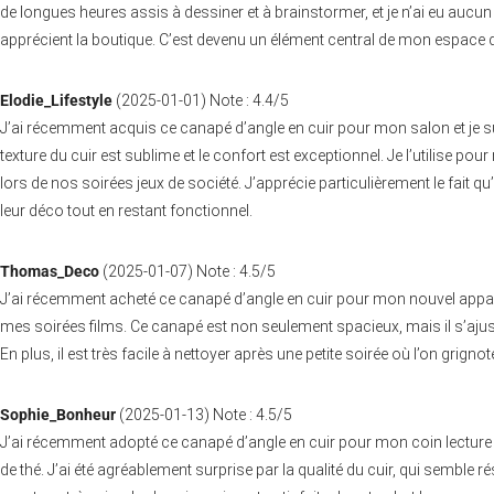
de longues heures assis à dessiner et à brainstormer, et je n’ai eu aucun 
apprécient la boutique. C’est devenu un élément central de mon espace d
Elodie_Lifestyle
(
2025-01-01
)
Note :
4.4
/5
J’ai récemment acquis ce canapé d’angle en cuir pour mon salon et je sui
texture du cuir est sublime et le confort est exceptionnel. Je l’utilise 
lors de nos soirées jeux de société. J’apprécie particulièrement le fait q
leur déco tout en restant fonctionnel.
Thomas_Deco
(
2025-01-07
)
Note :
4.5
/5
J’ai récemment acheté ce canapé d’angle en cuir pour mon nouvel apparte
mes soirées films. Ce canapé est non seulement spacieux, mais il s’ajus
En plus, il est très facile à nettoyer après une petite soirée où l’on grig
Sophie_Bonheur
(
2025-01-13
)
Note :
4.5
/5
J’ai récemment adopté ce canapé d’angle en cuir pour mon coin lecture et
de thé. J’ai été agréablement surprise par la qualité du cuir, qui semble r