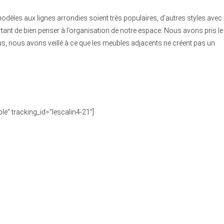
odèles aux lignes arrondies soient très populaires, d’autres styles avec
ortant de bien penser à l’organisation de notre espace. Nous avons pris le
plus, nous avons veillé à ce que les meubles adjacents ne créent pas un
ble” tracking_id=”lescalin4-21″]