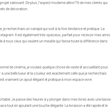
ojet salissant. De plus, l’aspect moderne attire l’?il de mes clients qui
jets de décoration.
 je recherchais un canapé qui soit à la fois tendance et pratique. La
Instagram. Il est également très spacieux, parfait pour recevoir mes amis
ande à tous ceux qui veulent un meuble qui fasse toute la différence dans
ionné de cinéma, je voulais quelque chose de vaste et accueillant pour
une belle lueur et la couleur est exactement celle que je recherchais.
C’est vraiment un ajout élégant et pratique à mon espace vivre.
fortable. Je passe des heures à y plonger dans mes livres avec une tasse
pace tout en ajoutant une touche élégante. La livraison a été rapide et le