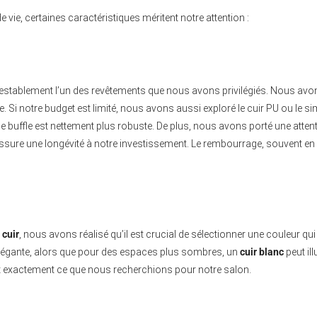
 vie, certaines caractéristiques méritent notre attention :
testablement l’un des revêtements que nous avons privilégiés. Nous avons 
 Si notre budget est limité, nous avons aussi exploré le cuir PU ou le si
buffle est nettement plus robuste. De plus, nous avons porté une attentio
sure une longévité à notre investissement. Le rembourrage, souvent en
 cuir
, nous avons réalisé qu’il est crucial de sélectionner une couleur q
élégante, alors que pour des espaces plus sombres, un
cuir blanc
peut ill
est exactement ce que nous recherchions pour notre salon.