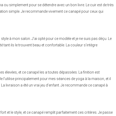
néma ou simplement pour se détendre avec un bon livre. Le cuir est de très
stallation simple. Je recommande vivement ce canapé pour ceux qui
style à mon salon. J’ai opté pour ce modèle et je ne suis pas déçu. Le
 tant ils le trouvent beau et confortable. La couleur s’intègre
es élevées, et ce canapé les a toutes dépassées. La finition est
Je l’utilise principalement pour mes séances de yoga à la maison, et il
. La livraison a été un vrai jeu d’enfant. Je recommande ce canapé à
fort et le style, et ce canapé remplit parfaitement ces critères. Je passe