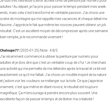
Je suis très heureuse d’avoir acheté ce kit de peinture par numéro pour
adultes ! Au départ, je l’ai pris pour passer le temps pendant mes week-
ends, mais cela s’est transformé en véritable passion. J’ai choisi une
scène de montagne qui me rappelle mes vacances et chaque détail me
fascine. J’apprécie le fait que même les novices peuvent obtenir un joli
résultat. C’est un excellent moyen de décompresser après une semaine
bien remplie, je le recommande vivement !
Chaloupe77
(
2025-01-25
)
Note :
4.8
/5
J’ai récemment commencé à utiliser la peinture par numéro pour
adultes et je dois dire que c’est un véritable coup de c?ur ! Je cherchais
une activité qui me permette de me détendre après le travail et ce kit est
exactement ce qu’il me fallait. J’ai choisi un modèle inspiré de la nature
et j’adore voir les couleurs se mélanger sur la toile. Ce que j’apprécie
vraiment, c’est que même en étant novice, le résultat est toujours
magnifique. Ça m’encourage à peindre encore plus souvent. Une
excellente façon de passer le temps et de libérer ma créativité !