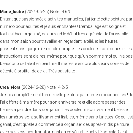
Marie_loutre
(
2024-06-26
)
Note :
4.6
/5
En tant que passionnée d’activités manuelles, j’ai tenté cette peinture par
numéro pour adultes et je suis enchantée ! L’emballage est soigné et
tout est bien organisé, ce qui rend le début très agréable. Je l’ai installé
dans mon salon pour travailler en regardant la télé, et les heures
passent sans que je m’en rende compte. Les couleurs sont riches et les
instructions sont claires, même pour quelqu’un comme moi qui n’a pas
beaucoup de talent en peinture. Il me reste encore plusieurs soirées de
détente à profiter de ce kit. Très satisfaite !
Crea_Flora
(
2024-12-28
)
Note :
4.2
/5
Je suis complètement fan de cette peinture par numéro pour adultes ! Je
l’ai offerte à ma mère pour son anniversaire et elle adore passer des
heures à peindre dans son jardin. Les couleurs sont vraiment belles et
les numéros sont suffisamment lisibles, même sans lunettes. Ce qui est
génial, c’est qu’elle a commencé à organiser des après-midis peinture
avec ses voisines, transformant ça en véritable activité sociale. C’est