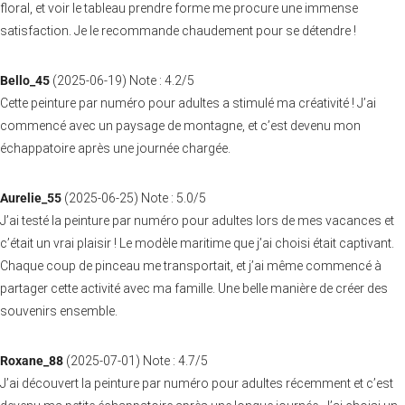
floral, et voir le tableau prendre forme me procure une immense
satisfaction. Je le recommande chaudement pour se détendre !
Bello_45
(
2025-06-19
)
Note :
4.2
/5
Cette peinture par numéro pour adultes a stimulé ma créativité ! J’ai
commencé avec un paysage de montagne, et c’est devenu mon
échappatoire après une journée chargée.
Aurelie_55
(
2025-06-25
)
Note :
5.0
/5
J’ai testé la peinture par numéro pour adultes lors de mes vacances et
c’était un vrai plaisir ! Le modèle maritime que j’ai choisi était captivant.
Chaque coup de pinceau me transportait, et j’ai même commencé à
partager cette activité avec ma famille. Une belle manière de créer des
souvenirs ensemble.
Roxane_88
(
2025-07-01
)
Note :
4.7
/5
J’ai découvert la peinture par numéro pour adultes récemment et c’est