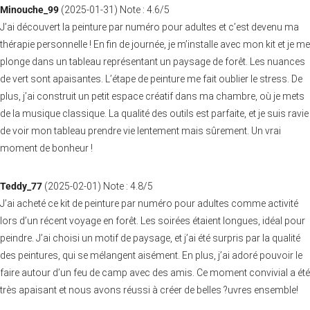
Minouche_99
(
2025-01-31
)
Note :
4.6
/5
J’ai découvert la peinture par numéro pour adultes et c’est devenu ma
thérapie personnelle ! En fin de journée, je m’installe avec mon kit et je me
plonge dans un tableau représentant un paysage de forêt. Les nuances
de vert sont apaisantes. L’étape de peinture me fait oublier le stress. De
plus, j’ai construit un petit espace créatif dans ma chambre, où je mets
de la musique classique. La qualité des outils est parfaite, et je suis ravie
de voir mon tableau prendre vie lentement mais sûrement. Un vrai
moment de bonheur !
Teddy_77
(
2025-02-01
)
Note :
4.8
/5
J’ai acheté ce kit de peinture par numéro pour adultes comme activité
lors d’un récent voyage en forêt. Les soirées étaient longues, idéal pour
peindre. J’ai choisi un motif de paysage, et j’ai été surpris par la qualité
des peintures, qui se mélangent aisément. En plus, j’ai adoré pouvoir le
faire autour d’un feu de camp avec des amis. Ce moment convivial a été
très apaisant et nous avons réussi à créer de belles ?uvres ensemble!