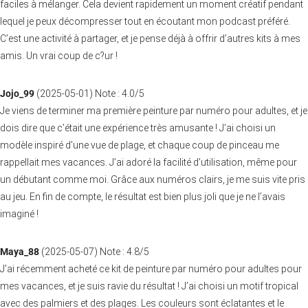
faciles à mélanger. Cela devient rapidement un moment créatif pendant
lequel je peux décompresser tout en écoutant mon podcast préféré.
C’est une activité à partager, et je pense déjà à offrir d’autres kits à mes
amis. Un vrai coup de c?ur !
Jojo_99
(
2025-05-01
)
Note :
4.0
/5
Je viens de terminer ma première peinture par numéro pour adultes, et je
dois dire que c’était une expérience très amusante ! J’ai choisi un
modèle inspiré d’une vue de plage, et chaque coup de pinceau me
rappellait mes vacances. J’ai adoré la facilité d’utilisation, même pour
un débutant comme moi. Grâce aux numéros clairs, je me suis vite pris
au jeu. En fin de compte, le résultat est bien plus joli que je ne l’avais
imaginé !
Maya_88
(
2025-05-07
)
Note :
4.8
/5
J’ai récemment acheté ce kit de peinture par numéro pour adultes pour
mes vacances, et je suis ravie du résultat ! J’ai choisi un motif tropical
avec des palmiers et des plages. Les couleurs sont éclatantes et le