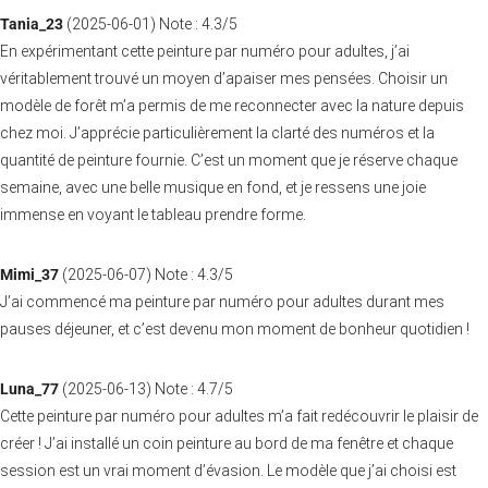
Tania_23
(
2025-06-01
)
Note :
4.3
/5
En expérimentant cette peinture par numéro pour adultes, j’ai
véritablement trouvé un moyen d’apaiser mes pensées. Choisir un
modèle de forêt m’a permis de me reconnecter avec la nature depuis
chez moi. J’apprécie particulièrement la clarté des numéros et la
quantité de peinture fournie. C’est un moment que je réserve chaque
semaine, avec une belle musique en fond, et je ressens une joie
immense en voyant le tableau prendre forme.
Mimi_37
(
2025-06-07
)
Note :
4.3
/5
J’ai commencé ma peinture par numéro pour adultes durant mes
pauses déjeuner, et c’est devenu mon moment de bonheur quotidien !
Luna_77
(
2025-06-13
)
Note :
4.7
/5
Cette peinture par numéro pour adultes m’a fait redécouvrir le plaisir de
créer ! J’ai installé un coin peinture au bord de ma fenêtre et chaque
session est un vrai moment d’évasion. Le modèle que j’ai choisi est