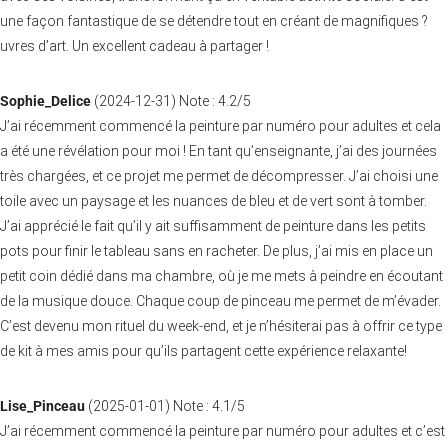
une façon fantastique de se détendre tout en créant de magnifiques ?
uvres d’art. Un excellent cadeau à partager !
Sophie_Delice
(
2024-12-31
)
Note :
4.2
/5
J’ai récemment commencé la peinture par numéro pour adultes et cela
a été une révélation pour moi ! En tant qu’enseignante, j’ai des journées
très chargées, et ce projet me permet de décompresser. J’ai choisi une
toile avec un paysage et les nuances de bleu et de vert sont à tomber.
J’ai apprécié le fait qu’il y ait suffisamment de peinture dans les petits
pots pour finir le tableau sans en racheter. De plus, j’ai mis en place un
petit coin dédié dans ma chambre, où je me mets à peindre en écoutant
de la musique douce. Chaque coup de pinceau me permet de m’évader.
C’est devenu mon rituel du week-end, et je n’hésiterai pas à offrir ce type
de kit à mes amis pour qu’ils partagent cette expérience relaxante!
Lise_Pinceau
(
2025-01-01
)
Note :
4.1
/5
J’ai récemment commencé la peinture par numéro pour adultes et c’est