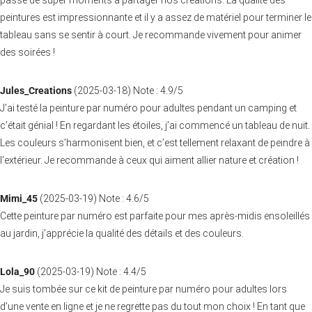
peintures est impressionnante et il y a assez de matériel pour terminer le
tableau sans se sentir à court. Je recommande vivement pour animer
des soirées !
Jules_Creations
(
2025-03-18
)
Note :
4.9
/5
J’ai testé la peinture par numéro pour adultes pendant un camping et
c’était génial ! En regardant les étoiles, j’ai commencé un tableau de nuit.
Les couleurs s’harmonisent bien, et c’est tellement relaxant de peindre à
l’extérieur. Je recommande à ceux qui aiment allier nature et création !
Mimi_45
(
2025-03-19
)
Note :
4.6
/5
Cette peinture par numéro est parfaite pour mes après-midis ensoleillés
au jardin, j’apprécie la qualité des détails et des couleurs.
Lola_90
(
2025-03-19
)
Note :
4.4
/5
Je suis tombée sur ce kit de peinture par numéro pour adultes lors
d’une vente en ligne et je ne regrette pas du tout mon choix ! En tant que