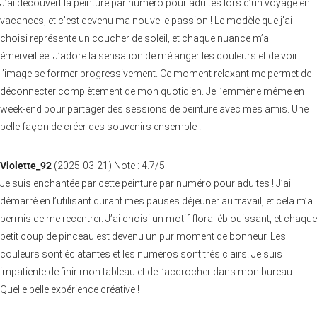
J’ai découvert la peinture par numéro pour adultes lors d’un voyage en
vacances, et c’est devenu ma nouvelle passion ! Le modèle que j’ai
choisi représente un coucher de soleil, et chaque nuance m’a
émerveillée. J’adore la sensation de mélanger les couleurs et de voir
l’image se former progressivement. Ce moment relaxant me permet de
déconnecter complètement de mon quotidien. Je l’emmène même en
week-end pour partager des sessions de peinture avec mes amis. Une
belle façon de créer des souvenirs ensemble !
Violette_92
(
2025-03-21
)
Note :
4.7
/5
Je suis enchantée par cette peinture par numéro pour adultes ! J’ai
démarré en l’utilisant durant mes pauses déjeuner au travail, et cela m’a
permis de me recentrer. J’ai choisi un motif floral éblouissant, et chaque
petit coup de pinceau est devenu un pur moment de bonheur. Les
couleurs sont éclatantes et les numéros sont très clairs. Je suis
impatiente de finir mon tableau et de l’accrocher dans mon bureau.
Quelle belle expérience créative !