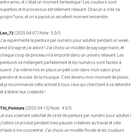
entre amis, et c’était un moment fantastique ! Les couleurs sont
superbes et le processus est tellement relaxant. Chacun a créé sa
propre ?uvre, et on a passé un excellent moment ensemble.
Leo_72
(
2025-04-07
)
Note :
5.0
/5
J’ai expérimenté la peinture par numéro pour adultes pendant un week-
end d’orage et j’ai adoré ! J’ai choisi un modèle de paysage marin, et
chaque coup de pinceau m’a emporté dans un univers relaxant. Les
peintures se mélangent parfaitement et les numéros sont faciles à
suivre. J’ai même mis en place un petit coin dans mon salon pour
peindre et écouter de la musique. C’est devenu mon moment de plaisir,
et je recommande cette activité à tous ceux qui cherchent à se détendre
et à libérer leur créativité !
Titi_Peinture
(
2025-04-13
)
Note :
4.5
/5
Je suis vraiment satisfait de ce kit de peinture par numéro pour adultes !
J’utilise ce produit pendant mes pauses créatives au travail et cela
m’aide à me concentrer. J’ai choisi un modèle florale et les couleurs