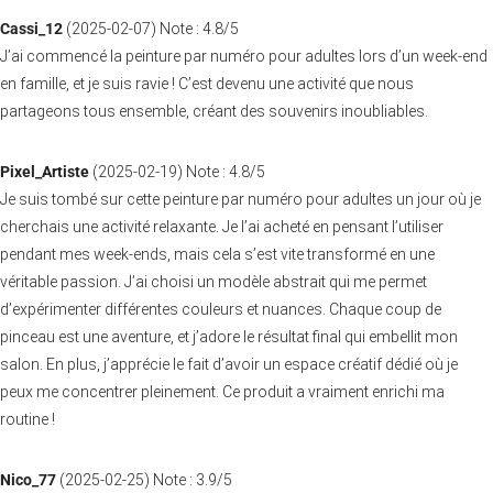
Cassi_12
(
2025-02-07
)
Note :
4.8
/5
J’ai commencé la peinture par numéro pour adultes lors d’un week-end
en famille, et je suis ravie ! C’est devenu une activité que nous
partageons tous ensemble, créant des souvenirs inoubliables.
Pixel_Artiste
(
2025-02-19
)
Note :
4.8
/5
Je suis tombé sur cette peinture par numéro pour adultes un jour où je
cherchais une activité relaxante. Je l’ai acheté en pensant l’utiliser
pendant mes week-ends, mais cela s’est vite transformé en une
véritable passion. J’ai choisi un modèle abstrait qui me permet
d’expérimenter différentes couleurs et nuances. Chaque coup de
pinceau est une aventure, et j’adore le résultat final qui embellit mon
salon. En plus, j’apprécie le fait d’avoir un espace créatif dédié où je
peux me concentrer pleinement. Ce produit a vraiment enrichi ma
routine !
Nico_77
(
2025-02-25
)
Note :
3.9
/5