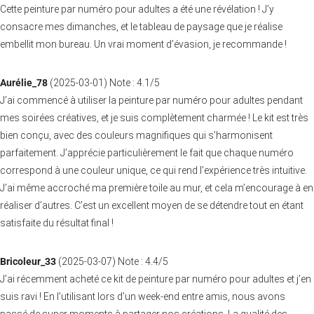
Cette peinture par numéro pour adultes a été une révélation ! J’y
consacre mes dimanches, et le tableau de paysage que je réalise
embellit mon bureau. Un vrai moment d’évasion, je recommande !
Aurélie_78
(
2025-03-01
)
Note :
4.1
/5
J’ai commencé à utiliser la peinture par numéro pour adultes pendant
mes soirées créatives, et je suis complètement charmée ! Le kit est très
bien conçu, avec des couleurs magnifiques qui s’harmonisent
parfaitement. J’apprécie particulièrement le fait que chaque numéro
correspond à une couleur unique, ce qui rend l’expérience très intuitive.
J’ai même accroché ma première toile au mur, et cela m’encourage à en
réaliser d’autres. C’est un excellent moyen de se détendre tout en étant
satisfaite du résultat final !
Bricoleur_33
(
2025-03-07
)
Note :
4.4
/5
J’ai récemment acheté ce kit de peinture par numéro pour adultes et j’en
suis ravi ! En l’utilisant lors d’un week-end entre amis, nous avons
passé de super moments à partager nos créations. La qualité des