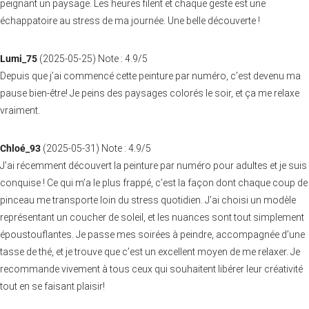
peignant un paysage. Les heures filent et chaque geste est une
échappatoire au stress de ma journée. Une belle découverte !
Lumi_75
(
2025-05-25
)
Note :
4.9
/5
Depuis que j’ai commencé cette peinture par numéro, c’est devenu ma
pause bien-être! Je peins des paysages colorés le soir, et ça me relaxe
vraiment.
Chloé_93
(
2025-05-31
)
Note :
4.9
/5
J’ai récemment découvert la peinture par numéro pour adultes et je suis
conquise ! Ce qui m’a le plus frappé, c’est la façon dont chaque coup de
pinceau me transporte loin du stress quotidien. J’ai choisi un modèle
représentant un coucher de soleil, et les nuances sont tout simplement
époustouflantes. Je passe mes soirées à peindre, accompagnée d’une
tasse de thé, et je trouve que c’est un excellent moyen de me relaxer. Je
recommande vivement à tous ceux qui souhaitent libérer leur créativité
tout en se faisant plaisir!