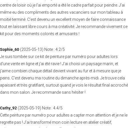
centre de loisir où je l’ai emporté a été le cadre parfait pour peindre. J’ai
même eu des compliments des autres vacanciers sur mon tableau à
moitié terminé. C’est devenu un excellent moyen de faire connaissance
tout en laissant libre cours à ma créativité. Je recommande vivement ce
kit pour des moments colorés et amusants !
Sophie_60
(
2025-05-13
)
Note :
4.2
/5
Je suis tombée sur ce kit de peinture par numéro pour adultes lors
d’une vente en ligne et j’ai été ravie ! J’ai choisi un paysage marin, et
j’aime combien chaque détail devient vivant au fur et à mesure que je
peins. C’est devenu ma routine du dimanche après-midi. Je trouve cela
apaisant et très gratifiant, surtout quand je vois le résultat final accroché
dans mon salon. Je recommande sans hésiter !
Cathy_92
(
2025-05-19
)
Note :
4.4
/5
Cette peinture par numéro pour adultes a capter mon attention et je ne le
regrette pas ! J’ai transformé mon coin lecture en atelier créatif,