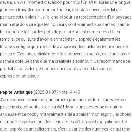
devenu un vrai moment d’évasion pour moi ! En effet, après une longue
journée à travailler sur mon ordinateur, m’installer avec mon kit de
peinture est un plaisir. Je l’ai choisi pour sa représentation d’un paysage
marin et je dois dire que les couleurs sont vraiment apaisantes. J’aime
beaucoup le fait que les pots de peinture soient numérotés et bien
remplis, ce qui évite d’avoir à en racheter. J’apprécie également les
tutoriels en ligne qui m’ont aidé à appréhender quelques techniques de
peinture. C’est une activité que je fais souvent en soirée, avec une tasse
de thé à côté. Je sens que ma créativité s’épanouit ! Je recommande ce
produit à toutes les personnes cherchant à allier relaxation et
expression artistique.
Pepite_Artistique
(
2025-01-07
)
Note :
4.4
/5
J’ai découvert la peinture par numéro pour adultes lors d’un week-end
pluvieux et quel bonheur cela a été ! Je suis une personne de nature
anxieuse et ce hobby m’a vraiment aidé à apaiser mon esprit. J’ai choisi
un modèle représentant des fleurs, et les détails sont magnifiques. Ce
que j’apprécie particulièrement, c’est la variété des nuances, ce qui rend