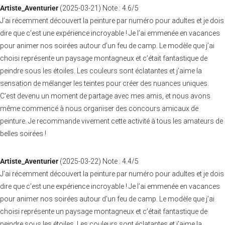
Artiste_Aventurier
(
2025-03-21
)
Note :
4.6
/5
J’ai récemment découvert la peinture par numéro pour adultes et je dois
dire que c’est une expérience incroyable ! Je l’ai emmenée en vacances
pour animer nos soirées autour d’un feu de camp. Le modèle que j’ai
choisi représente un paysage montagneux et c’était fantastique de
peindre sous les étoiles. Les couleurs sont éclatantes et j’aime la
sensation de mélanger les teintes pour créer des nuances uniques.
C’est devenu un moment de partage avec mes amis, et nous avons
même commencé à nous organiser des concours amicaux de
peinture. Je recommande vivement cette activité à tous les amateurs de
belles soirées !
Artiste_Aventurier
(
2025-03-22
)
Note :
4.4
/5
J’ai récemment découvert la peinture par numéro pour adultes et je dois
dire que c’est une expérience incroyable ! Je l’ai emmenée en vacances
pour animer nos soirées autour d’un feu de camp. Le modèle que j’ai
choisi représente un paysage montagneux et c’était fantastique de
peindre sous les étoiles. Les couleurs sont éclatantes et j’aime la