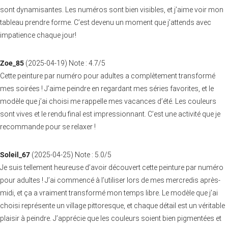
sont dynamisantes. Les numéros sont bien visibles, et j’aime voir mon
tableau prendre forme. C’est devenu un moment que j’attends avec
impatience chaque jour!
Zoe_85
(
2025-04-19
)
Note :
4.7
/5
Cette peinture par numéro pour adultes a complètement transformé
mes soirées ! J’aime peindre en regardant mes séries favorites, et le
modèle que j’ai choisi me rappelle mes vacances d’été. Les couleurs
sont vives et le rendu final est impressionnant. C’est une activité que je
recommande pour se relaxer !
Soleil_67
(
2025-04-25
)
Note :
5.0
/5
Je suis tellement heureuse d’avoir découvert cette peinture par numéro
pour adultes ! J’ai commencé à l’utiliser lors de mes mercredis après-
midi, et ça a vraiment transformé mon temps libre. Le modèle que j’ai
choisi représente un village pittoresque, et chaque détail est un véritable
plaisir à peindre. J’apprécie que les couleurs soient bien pigmentées et