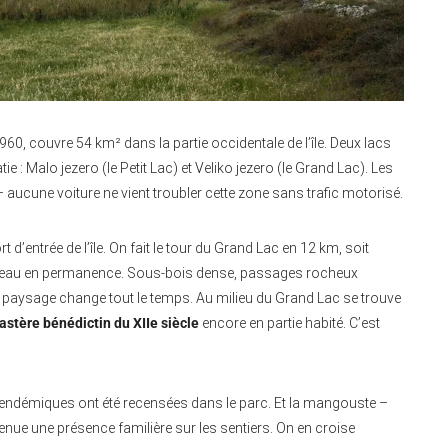
1960, couvre 54 km² dans la partie occidentale de l’île. Deux lacs
 : Malo jezero (le Petit Lac) et Veliko jezero (le Grand Lac). Les
– aucune voiture ne vient troubler cette zone sans trafic motorisé.
’entrée de l’île. On fait le tour du Grand Lac en 12 km, soit
 l’eau en permanence. Sous-bois dense, passages rocheux
le paysage change tout le temps. Au milieu du Grand Lac se trouve
stère bénédictin du XIIe siècle
encore en partie habité. C’est
s endémiques ont été recensées dans le parc. Et la mangouste –
enue une présence familière sur les sentiers. On en croise