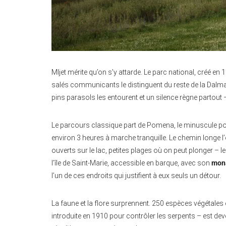
Mljet mérite qu’on s’y attarde. Le parc national, créé en 
salés communicants le distinguent du reste de la Dalmatie
pins parasols les entourent et un silence règne partout 
Le parcours classique part de Pomena, le minuscule port d
environ 3 heures à marche tranquille. Le chemin longe
ouverts sur le lac, petites plages où on peut plonger – 
l’île de Saint-Marie, accessible en barque, avec son
mona
l’un de ces endroits qui justifient à eux seuls un détour.
La faune et la flore surprennent. 250 espèces végétale
introduite en 1910 pour contrôler les serpents – est dev