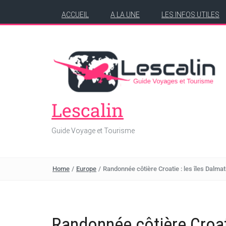
ACCUEIL
A LA UNE
LES INFOS UTILES
Lescalin
Guide Voyage et Tourisme
Home
/
Europe
/
Randonnée côtière Croatie : les îles Dalmat
Randonnée côtière Croati