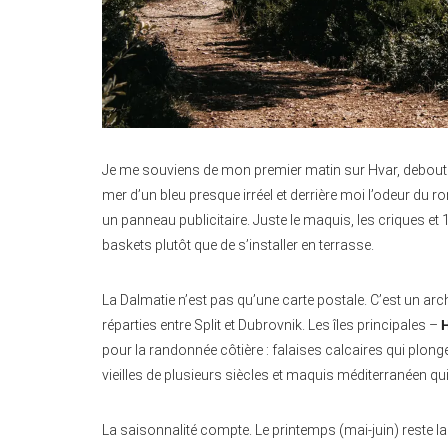
Je me souviens de mon premier matin sur Hvar, debout à
mer d’un bleu presque irréel et derrière moi l’odeur du r
un panneau publicitaire. Juste le maquis, les criques et
baskets plutôt que de s’installer en terrasse.
La Dalmatie n’est pas qu’une carte postale. C’est un arc
réparties entre Split et Dubrovnik. Les îles principales –
H
pour la randonnée côtière : falaises calcaires qui plong
vieilles de plusieurs siècles et maquis méditerranéen 
La saisonnalité compte. Le printemps (mai-juin) reste la