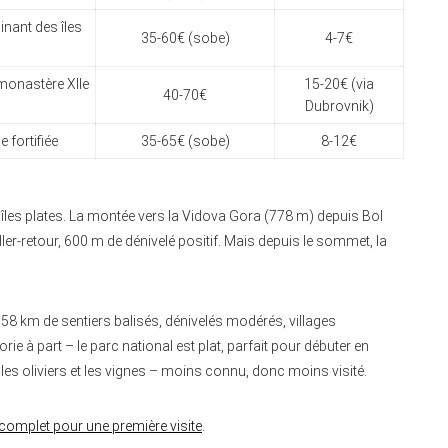
nant des îles
35-60€ (sobe)
4-7€
 monastère XIIe
15-20€ (via
40-70€
Dubrovnik)
e fortifiée
35-65€ (sobe)
8-12€
îles plates. La montée vers la Vidova Gora (778 m) depuis Bol
er-retour, 600 m de dénivelé positif. Mais depuis le sommet, la
 58 km de sentiers balisés, dénivelés modérés, villages
ie à part – le parc national est plat, parfait pour débuter en
 les oliviers et les vignes – moins connu, donc moins visité.
e complet pour une première visite
.