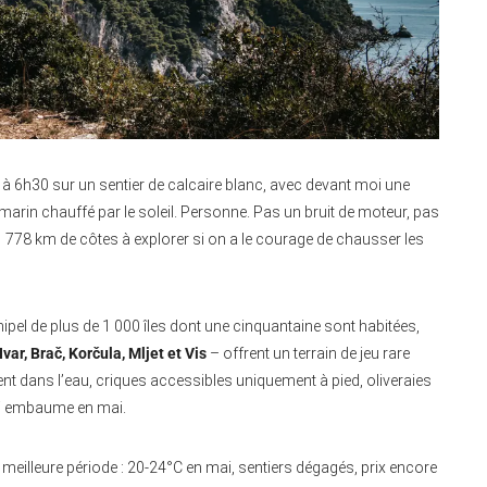
 6h30 sur un sentier de calcaire blanc, avec devant moi une
omarin chauffé par le soleil. Personne. Pas un bruit de moteur, pas
 1 778 km de côtes à explorer si on a le courage de chausser les
hipel de plus de 1 000 îles dont une cinquantaine sont habitées,
var, Brač, Korčula, Mljet et Vis
– offrent un terrain de jeu rare
ent dans l’eau, criques accessibles uniquement à pied, oliveraies
qui embaume en mai.
 meilleure période : 20-24°C en mai, sentiers dégagés, prix encore