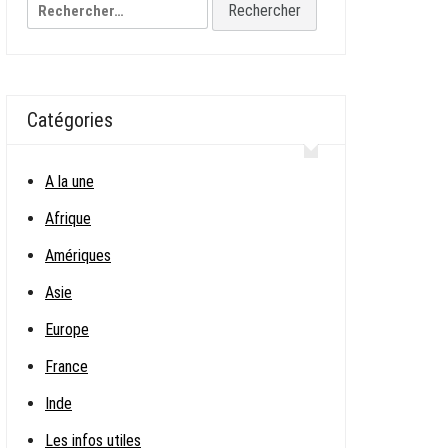
Rechercher :
Catégories
A la une
Afrique
Amériques
Asie
Europe
France
Inde
Les infos utiles