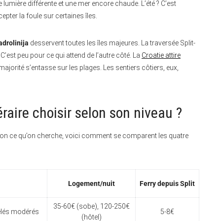
umière différente et une mer encore chaude. L’été ? C’est
epter la foule sur certaines îles.
adrolinija
desservent toutes les îles majeures. La traversée Split-
 C’est peu pour ce qui attend de l’autre côté. La
Croatie attire
majorité s’entasse sur les plages. Les sentiers côtiers, eux,
néraire choisir selon son niveau ?
elon ce qu’on cherche, voici comment se comparent les quatre
Logement/nuit
Ferry depuis Split
35-60€ (sobe), 120-250€
velés modérés
5-8€
(hôtel)