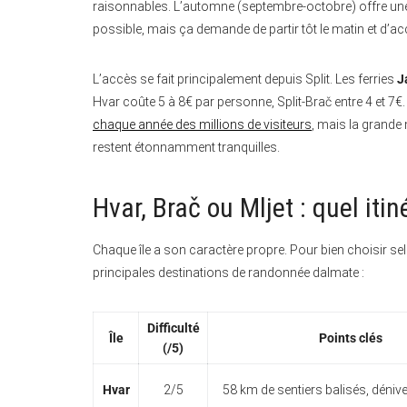
raisonnables. L’automne (septembre-octobre) offre une l
possible, mais ça demande de partir tôt le matin et d’acc
L’accès se fait principalement depuis Split. Les ferries
J
Hvar coûte 5 à 8€ par personne, Split-Brač entre 4 et 7€.
chaque année des millions de visiteurs
, mais la grande 
restent étonnamment tranquilles.
Hvar, Brač ou Mljet : quel iti
Chaque île a son caractère propre. Pour bien choisir s
principales destinations de randonnée dalmate :
Difficulté
Île
Points clés
(/5)
Hvar
2/5
58 km de sentiers balisés, déni