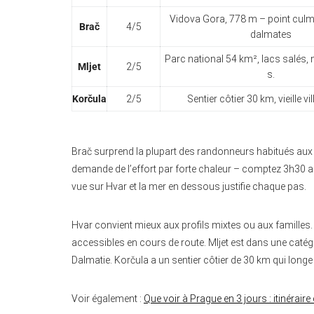
Vidova Gora, 778 m – point culmi
Brač
4/5
dalmates
Parc national 54 km², lacs salés,
Mljet
2/5
s.
Korčula
2/5
Sentier côtier 30 km, vieille vill
Brač surprend la plupart des randonneurs habitués aux 
demande de l’effort par forte chaleur – comptez 3h30 all
vue sur Hvar et la mer en dessous justifie chaque pas.
Hvar convient mieux aux profils mixtes ou aux familles.
accessibles en cours de route. Mljet est dans une catégor
Dalmatie. Korčula a un sentier côtier de 30 km qui longe
Voir également :
Que voir à Prague en 3 jours : itinérair