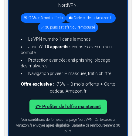
NordVPN.
🎁 -73% + 3 mois offerts
🛍️ Carte cadeau Amazon.fr
✅ 30 jours satisfait ou remboursé
Le VPN numéro 1 dans le monde !
Jusqu’à
10 appareils
sécurisés avec un seul
compte
Protection avancée : anti-phishing, blocage
des malwares
Navigation privée : IP masquée, trafic chiffré
Offre exclusive :
-73% + 3 mois offerts + Carte
cadeau Amazon.fr
👉 Profiter de l’offre maintenant
Voir conditions de l’offre sur la page NordVPN. Carte cadeau
Amazon.fr envoyée après éligibilité. Garantie de remboursement 30
jours.