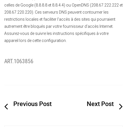
celles de Google (8.8.8.8 et 8.8.4.4) ou OpenDNS (208.67.222.222 et
208.67.220.220). Ces serveurs DNS peuvent contourner les
restrictions locales et faciliter l’accès à des sites qui pourraient
autrement être bloqués par votre fournisseur d’accès Internet.
Assurez-vous de suivre les instructions spécifiques à votre
appareil lors de cette configuration.
ART.1063856
Navigation
de