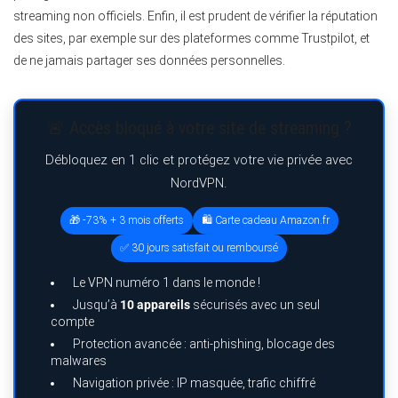
streaming non officiels. Enfin, il est prudent de vérifier la réputation
des sites, par exemple sur des plateformes comme Trustpilot, et
de ne jamais partager ses données personnelles.
🚨 Accès bloqué à votre site de streaming ?
Débloquez en 1 clic et protégez votre vie privée avec
NordVPN.
🎁 -73% + 3 mois offerts
🛍️ Carte cadeau Amazon.fr
✅ 30 jours satisfait ou remboursé
Le VPN numéro 1 dans le monde !
Jusqu’à
10 appareils
sécurisés avec un seul
compte
Protection avancée : anti-phishing, blocage des
malwares
Navigation privée : IP masquée, trafic chiffré