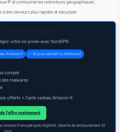
se IP et contourner les restrictions géographiques.
 à des serveurs plus rapides et sécurisés.
 votre site de streaming ?
tégez votre vie privée avec NordVPN.
deau Amazon.fr
✅ 30 jours satisfait ou remboursé
eul compte
ge des malwares
ré
is offerts + Carte cadeau Amazon.fr
de l’offre maintenant
eau Amazon.fr envoyée après éligibilité. Garantie de remboursement 30
jours.