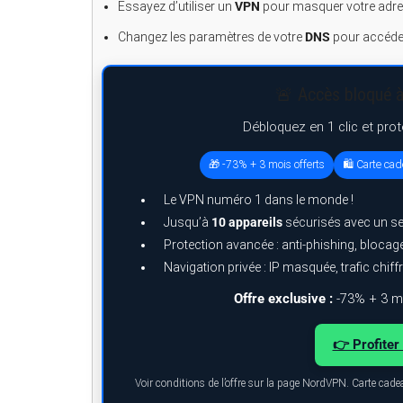
Essayez d’utiliser un
VPN
pour masquer votre adres
Changez les paramètres de votre
DNS
pour accéder
🚨 Accès bloqué à
Débloquez en 1 clic et pro
🎁 -73% + 3 mois offerts
🛍️ Carte ca
Le VPN numéro 1 dans le monde !
Jusqu’à
10 appareils
sécurisés avec un s
Protection avancée : anti-phishing, bloca
Navigation privée : IP masquée, trafic chiff
Offre exclusive :
-73% + 3 mo
👉 Profiter 
Voir conditions de l’offre sur la page NordVPN. Carte cad