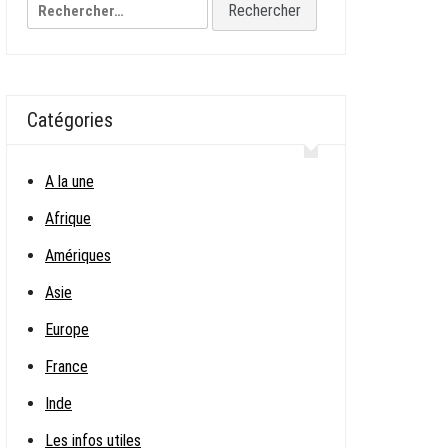
Rechercher :
Catégories
A la une
Afrique
Amériques
Asie
Europe
France
Inde
Les infos utiles