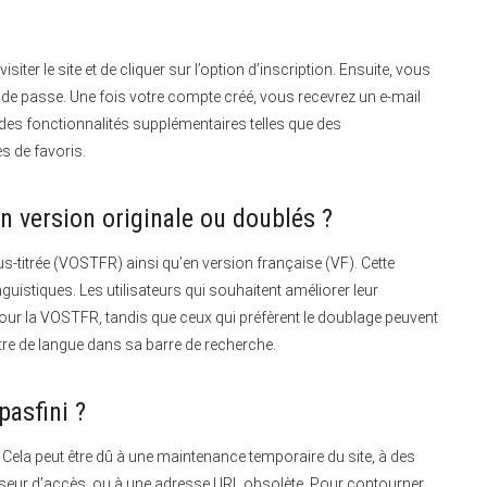
e visiter le site et de cliquer sur l’option d’inscription. Ensuite, vous
t de passe. Une fois votre compte créé, vous recevrez un e-mail
des fonctionnalités supplémentaires telles que des
s de favoris.
n version originale ou doublés ?
s-titrée (VOSTFR) ainsi qu’en version française (VF).
Cette
guistiques. Les utilisateurs qui souhaitent améliorer leur
ur la VOSTFR, tandis que ceux qui préfèrent le doublage peuvent
filtre de langue dans sa barre de recherche.
pasfini ?
Cela peut être dû à une maintenance temporaire du site, à des
seur d’accès, ou à une adresse URL obsolète. Pour contourner