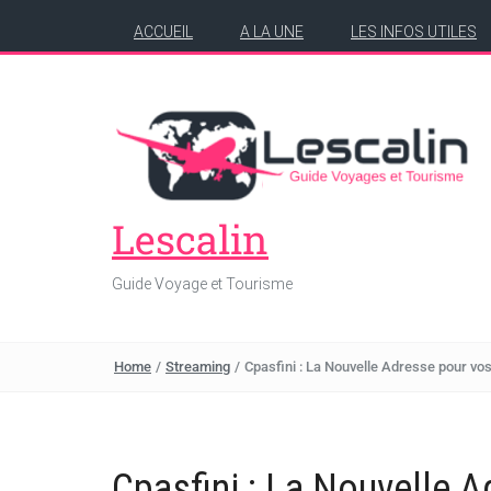
ACCUEIL
A LA UNE
LES INFOS UTILES
Lescalin
Guide Voyage et Tourisme
Home
/
Streaming
/
Cpasfini : La Nouvelle Adresse pour vo
Cpasfini : La Nouvelle A