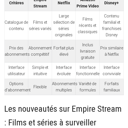
Critères
Netflix
Disney+
Stream
Prime Video
Large
Contenu
Films
Catalogue de
Films et
sélection de
familial et
récents et
contenu
séries variés
séries
franchises
classiques
originales
Disney
Inclus
Prix des
Abonnement
Forfait plus
Prix similaire
livraison
abonnements
compétitif
élevé
à Netflix
gratuite
Interface
Simple et
Interface
Interface
Interface
utilisateur
intuitive
évoluée
fonctionnelle
conviviale
Options
Abonnements
Variété de
Forfaits
Flexible
d’abonnement
multiples
formules
familiaux
Les nouveautés sur Empire Stream
: Films et séries à surveiller