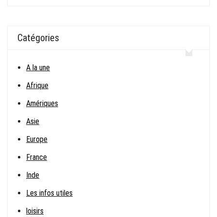
Catégories
A la une
Afrique
Amériques
Asie
Europe
France
Inde
Les infos utiles
loisirs