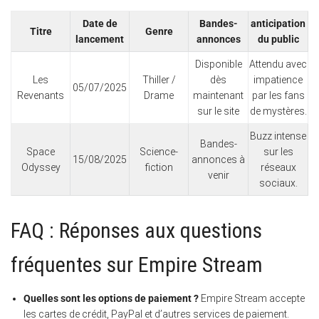
Date de
Bandes-
anticipation
Titre
Genre
lancement
annonces
du public
Disponible
Attendu avec
Les
Thiller /
dès
impatience
05/07/2025
Revenants
Drame
maintenant
par les fans
sur le site
de mystères.
Buzz intense
Bandes-
Space
Science-
sur les
15/08/2025
annonces à
Odyssey
fiction
réseaux
venir
sociaux.
FAQ : Réponses aux questions
fréquentes sur Empire Stream
Quelles sont les
options de paiement
?
Empire Stream accepte
les cartes de crédit, PayPal et d’autres services de paiement.