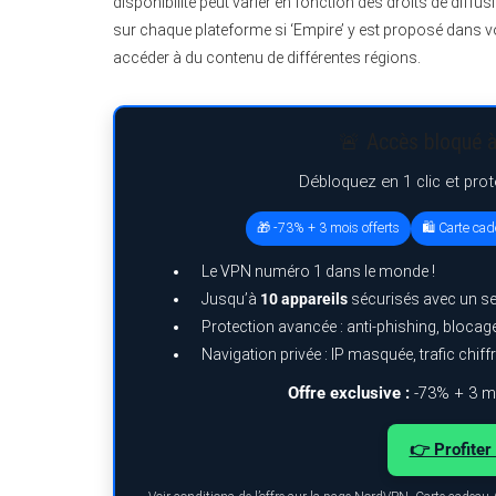
disponibilité peut varier en fonction des droits de diffu
sur chaque plateforme si ‘Empire’ y est proposé dans v
accéder à du contenu de différentes régions.
🚨 Accès bloqué à
Débloquez en 1 clic et pro
🎁 -73% + 3 mois offerts
🛍️ Carte ca
Le VPN numéro 1 dans le monde !
Jusqu’à
10 appareils
sécurisés avec un s
Protection avancée : anti-phishing, bloca
Navigation privée : IP masquée, trafic chiff
Offre exclusive :
-73% + 3 mo
👉 Profiter 