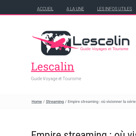
ACCUEIL
A LA UNE
LES INFOS UTILES
Lescalin
Guide Voyage et Tourisme
Home
/
Streaming
/
Empire streaming : où visionner la séri
Empire streaming : où vi