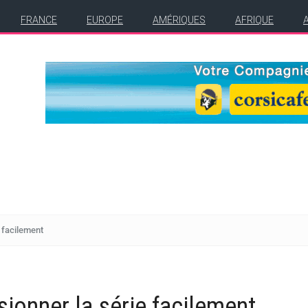
FRANCE
EUROPE
AMÉRIQUES
AFRIQUE
e facilement
sionner la série facilement