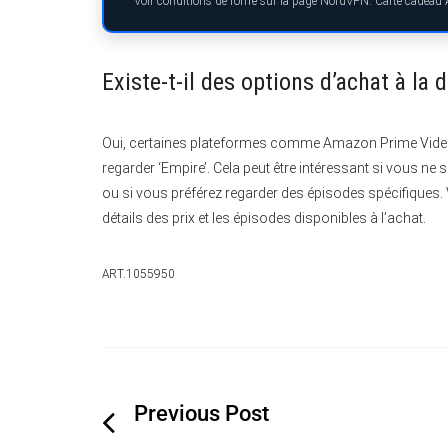
Voir conditions de l’offre sur la page NordVPN. Carte cadeau
Existe-t-il des options d’achat à la
Oui, certaines plateformes comme Amazon Prime Video
regarder ‘Empire’. Cela peut être intéressant si vous n
ou si vous préférez regarder des épisodes spécifiques. V
détails des prix et les épisodes disponibles à l’achat.
ART.1055950
Navigation