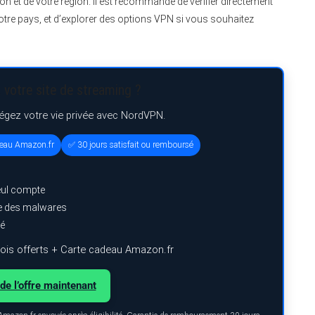
sion et de votre région. Il est recommandé de vérifier directement
otre pays, et d’explorer des options VPN si vous souhaitez
 votre site de streaming ?
tégez votre vie privée avec NordVPN.
deau Amazon.fr
✅ 30 jours satisfait ou remboursé
eul compte
ge des malwares
ré
is offerts + Carte cadeau Amazon.fr
de l’offre maintenant