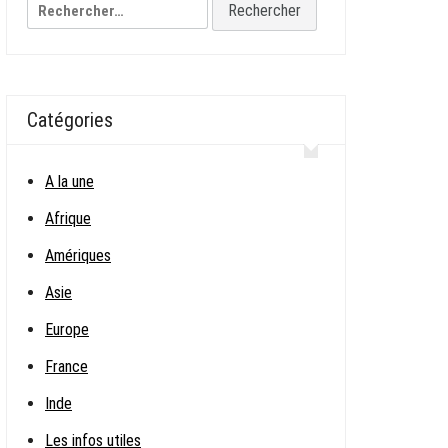
Rechercher :
Catégories
A la une
Afrique
Amériques
Asie
Europe
France
Inde
Les infos utiles