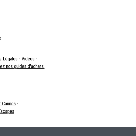
s
s Légales
-
Vidéos
-
z nos guides d'achats.
s
r Cannes
-
 Escapes