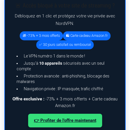
🚨 Accès bloqué à votre site de streaming ?
Débloquez en 1 clic et protégez votre vie privée avec
NordVPN.
🎁 -73% + 3 mois offerts
🛍️ Carte cadeau Amazon.fr
✅ 30 jours satisfait ou remboursé
Le VPN numéro 1 dans le monde !
Jusqu’à
10 appareils
sécurisés avec un seul
compte
Protection avancée : anti-phishing, blocage des
malwares
Navigation privée : IP masquée, trafic chiffré
Offre exclusive :
-73% + 3 mois offerts + Carte cadeau
Amazon.fr
👉 Profiter de l’offre maintenant