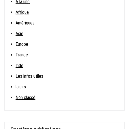
A la une
Afrique
Amériques
Asie
Europe
France
Inde
Les infos utiles
loisirs
Non classé