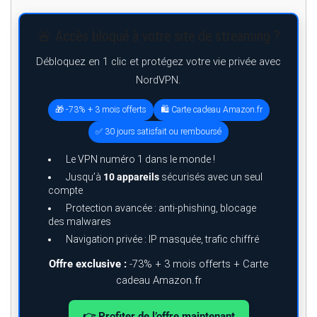
🚨 Accès bloqué à votre site de streaming ?
Débloquez en 1 clic et protégez votre vie privée avec
NordVPN.
🎁 -73% + 3 mois offerts
🛍️ Carte cadeau Amazon.fr
✅ 30 jours satisfait ou remboursé
Le VPN numéro 1 dans le monde !
Jusqu’à
10 appareils
sécurisés avec un seul
compte
Protection avancée : anti-phishing, blocage
des malwares
Navigation privée : IP masquée, trafic chiffré
Offre exclusive :
-73% + 3 mois offerts + Carte
cadeau Amazon.fr
👉 Profiter de l’offre maintenant