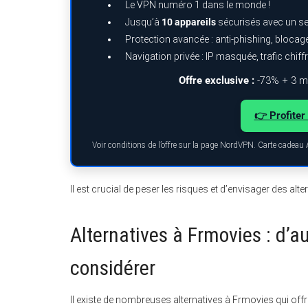
Le VPN numéro 1 dans le monde !
Jusqu’à
10 appareils
sécurisés avec un s
Protection avancée : anti-phishing, bloca
Navigation privée : IP masquée, trafic chiff
Offre exclusive :
-73% + 3 mo
👉 Profiter 
Voir conditions de l’offre sur la page NordVPN. Carte cadeau
Il est crucial de peser les risques et d’envisager des alte
Alternatives à Frmovies : d’
considérer
Il existe de nombreuses alternatives à Frmovies qui of