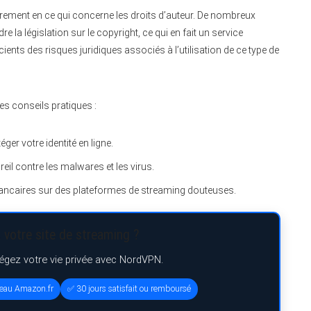
lièrement en ce qui concerne les droits d’auteur. De nombreux
 la législation sur le copyright, ce qui en fait un service
scients des risques juridiques associés à l’utilisation de ce type de
es conseils pratiques :
éger votre identité en ligne.
reil contre les malwares et les virus.
bancaires sur des plateformes de streaming douteuses.
 votre site de streaming ?
tégez votre vie privée avec NordVPN.
deau Amazon.fr
✅ 30 jours satisfait ou remboursé