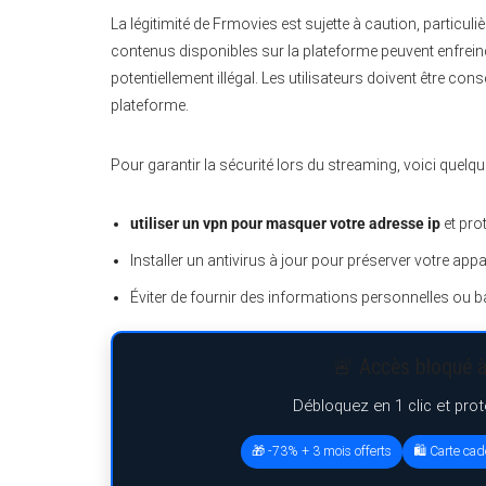
La légitimité de Frmovies est sujette à caution, particu
contenus disponibles sur la plateforme peuvent enfreindre
potentiellement illégal. Les utilisateurs doivent être con
plateforme.
Pour garantir la sécurité lors du streaming, voici quelqu
utiliser un vpn pour masquer votre adresse ip
et prot
Installer un antivirus à jour pour préserver votre appa
Éviter de fournir des informations personnelles ou 
🚨 Accès bloqué à
Débloquez en 1 clic et pro
🎁 -73% + 3 mois offerts
🛍️ Carte ca