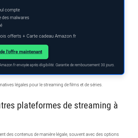
eul compte
ge des malwares
ré
is offerts + Carte cadeau Amazon.fr
de l’offre maintenant
 Amazon.fr envoyée après éligibilité. Garantie de remboursement 30 jours.
rnatives légales pour le streaming de films et de séries.
autres plateformes de streaming à
frent des contenus de manière légale, souvent avec des options