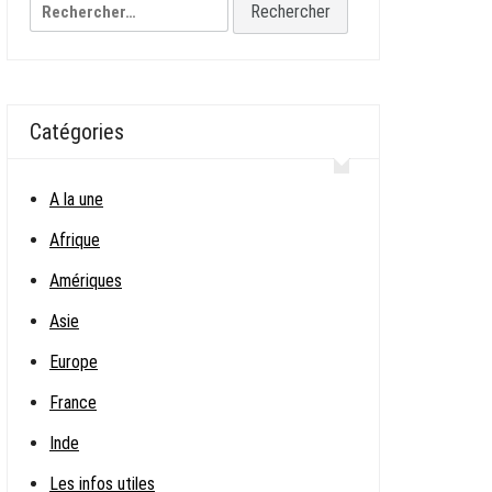
Rechercher :
Catégories
A la une
Afrique
Amériques
Asie
Europe
France
Inde
Les infos utiles