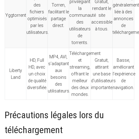
privilégiant
Gratuit,
des
Torren,
généralement
la
rendant le
fichiers
facilitant le
liée à des
Yggtorrent
communauté
site
optimisés
partage
annonces
des
accessible
par les
direct.
de
utilisateurs
à tous.
utilisateurs.
téléchargeme
de
torrents.
Téléchargement
MP4, AVI,
HD, Full
et
Gratuit,
Basse,
s’adaptant
HD, avec
streaming,
attirant
améliorant
Liberty
aux
un choix
offrant le
une base
l’expérience
Land
besoins
de qualité
meilleur
d’utilisateurs
de
des
diversifiée.
des deux
importante.
navigation.
utilisateurs.
mondes.
Précautions légales lors du
téléchargement