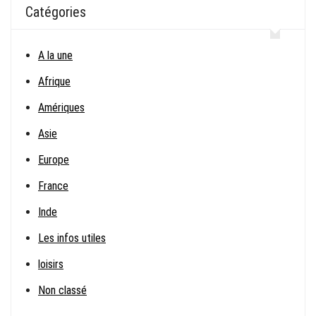
Catégories
A la une
Afrique
Amériques
Asie
Europe
France
Inde
Les infos utiles
loisirs
Non classé