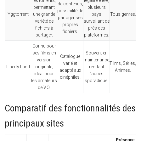
les torrents,
légalité élevé,
de contenus,
permettant
plusieurs
possibilité de
Yggtorrent
une grande
pays
Tous genres.
partager ses
variété de
surveillant de
propres
fichiers à
près ces
fichiers.
partager.
plateformes.
Connu pour
ses films en
Souvent en
Catalogue
version
maintenance,
varié et
Films, Séries,
Liberty Land
originale,
rendant
adapté aux
Animes.
idéal pour
l’accès
cinéphiles.
les amateurs
sporadique.
de V.O.
Comparatif des fonctionnalités des
principaux sites
Présence