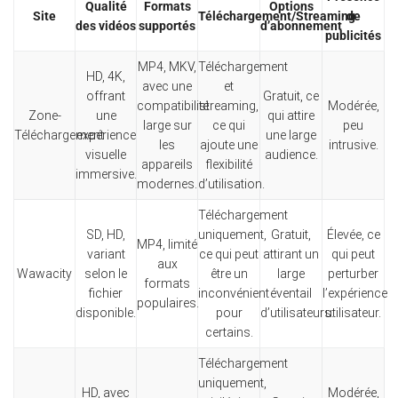
Qualité
Formats
Options
Site
Téléchargement/Streaming
de
des vidéos
supportés
d’abonnement
publicités
MP4, MKV,
Téléchargement
HD, 4K,
avec une
et
offrant
Gratuit, ce
compatibilité
streaming,
Modérée,
Zone-
une
qui attire
large sur
ce qui
peu
Téléchargement
expérience
une large
les
ajoute une
intrusive.
visuelle
audience.
appareils
flexibilité
immersive.
modernes.
d’utilisation.
Téléchargement
SD, HD,
uniquement,
Gratuit,
Élevée, ce
MP4, limité
variant
ce qui peut
attirant un
qui peut
aux
Wawacity
selon le
être un
large
perturber
formats
fichier
inconvénient
éventail
l’expérience
populaires.
disponible.
pour
d’utilisateurs.
utilisateur.
certains.
Téléchargement
uniquement,
HD, avec
Modérée,