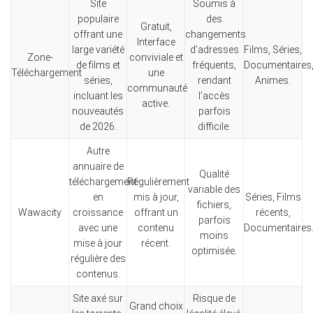
Site
Soumis à
populaire
des
Gratuit,
offrant une
changements
Interface
large variété
d’adresses
Films, Séries,
Zone-
conviviale et
de films et
fréquents,
Documentaires
Téléchargement
une
séries,
rendant
Animes.
communauté
incluant les
l’accès
active.
nouveautés
parfois
de 2026.
difficile.
Autre
annuaire de
Qualité
téléchargement
Régulièrement
variable des
en
mis à jour,
Séries, Films
fichiers,
Wawacity
croissance
offrant un
récents,
parfois
avec une
contenu
Documentaires
moins
mise à jour
récent.
optimisée.
régulière des
contenus.
Site axé sur
Risque de
Grand choix