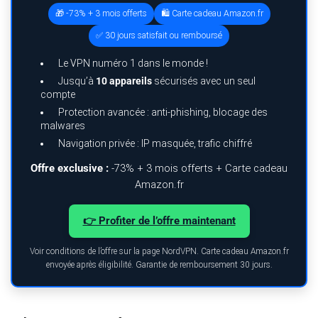
🎁 -73% + 3 mois offerts
🛍️ Carte cadeau Amazon.fr
✅ 30 jours satisfait ou remboursé
Le VPN numéro 1 dans le monde !
Jusqu’à
10 appareils
sécurisés avec un seul
compte
Protection avancée : anti-phishing, blocage des
malwares
Navigation privée : IP masquée, trafic chiffré
Offre exclusive :
-73% + 3 mois offerts + Carte cadeau
Amazon.fr
👉 Profiter de l’offre maintenant
Voir conditions de l’offre sur la page NordVPN. Carte cadeau Amazon.fr
envoyée après éligibilité. Garantie de remboursement 30 jours.