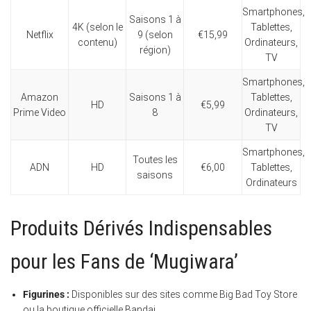
Smartphones,
Saisons 1 à
4K (selon le
Tablettes,
Netflix
9 (selon
€15,99
contenu)
Ordinateurs,
région)
TV
Smartphones,
Amazon
Saisons 1 à
Tablettes,
HD
€5,99
Prime Video
8
Ordinateurs,
TV
Smartphones,
Toutes les
ADN
HD
€6,00
Tablettes,
saisons
Ordinateurs
Produits Dérivés Indispensables
pour les Fans de ‘Mugiwara’
Figurines :
Disponibles sur des sites comme Big Bad Toy Store
ou la boutique officielle Bandai.