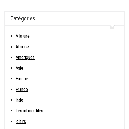
Catégories
A la une
Afrique
Amériques
Asie
Europe
France
Inde
Les infos utiles
loisirs