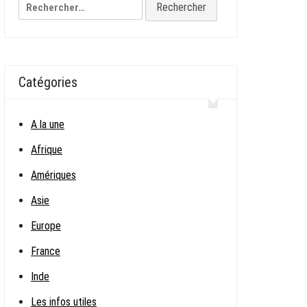
Rechercher :
Catégories
A la une
Afrique
Amériques
Asie
Europe
France
Inde
Les infos utiles