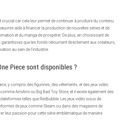
crucial car cela leur permet de continuer à produire du contenu
rs œuvres aide à financer la production de nouvelles séries et de
animation et du manga de prospérer. De plus, en choisissant de
s garantissez que les fonds retournent directement aux créateurs,
vation au sein de l’industrie.
One Piece sont disponibles ?
iece, y compris des figurines, des vêtements, et des jeux vidéo.
és comme AmiAmi ou Big Bad Toy Store, et il existe également des
 plateformes telles que Redbubble. Les jeux vidéo issus de
plateformes de jeux comme Steam ou dans des magasins de
r leur passion pour cette série emblématique de manière