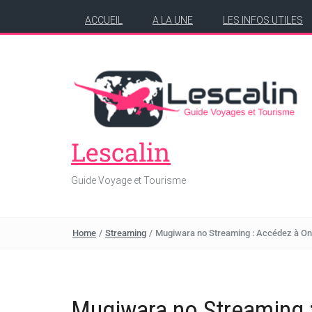
ACCUEIL
A LA UNE
LES INFOS UTILES
Lescalin
Guide Voyage et Tourisme
Home
/
Streaming
/
Mugiwara no Streaming : Accédez à On
Mugiwara no Streaming 