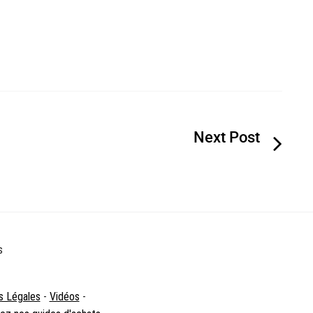
s
s Légales
-
Vidéos
-