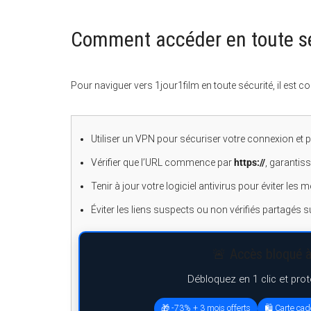
Comment accéder en toute séc
Pour naviguer vers 1jour1film en toute sécurité, il est c
Utiliser un VPN pour sécuriser votre connexion et pr
Vérifier que l’URL commence par
https://
, garantis
Tenir à jour votre logiciel antivirus pour éviter les 
Éviter les liens suspects ou non vérifiés partagés 
🚨 Accès bloqué à
Débloquez en 1 clic et pro
🎁 -73% + 3 mois offerts
🛍️ Carte ca