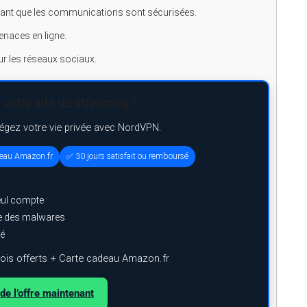
sant que les communications sont sécurisées.
menaces en ligne.
sur les réseaux sociaux.
 votre site de streaming ?
tégez votre vie privée avec NordVPN.
deau Amazon.fr
✅ 30 jours satisfait ou remboursé
eul compte
ge des malwares
ré
is offerts + Carte cadeau Amazon.fr
de l’offre maintenant