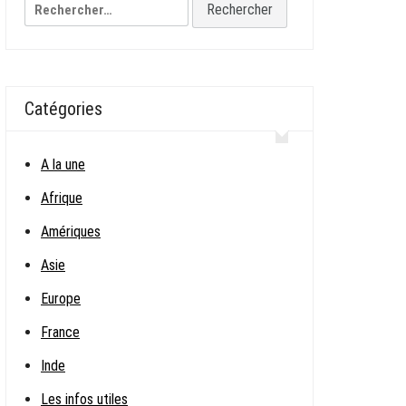
Rechercher :
Catégories
A la une
Afrique
Amériques
Asie
Europe
France
Inde
Les infos utiles