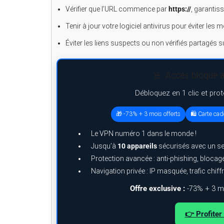
Vérifier que l’URL commence par
https://
, garantis
Tenir à jour votre logiciel antivirus pour éviter les 
Éviter les liens suspects ou non vérifiés partagés 
🚨 Accès bloqué à
Débloquez en 1 clic et pro
🎁 -73% + 3 mois offerts
🛍️ Carte ca
Le VPN numéro 1 dans le monde !
Jusqu’à
10 appareils
sécurisés avec un s
Protection avancée : anti-phishing, bloca
Navigation privée : IP masquée, trafic chiff
Offre exclusive :
-73% + 3 mo
👉 Profiter 