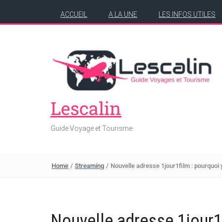
ACCUEIL
A LA UNE
LES INFOS UTILES
Lescalin
Guide Voyage et Tourisme
Home
/
Streaming
/
Nouvelle adresse 1jour1film : pourquoi y
Nouvelle adresse 1jour1f