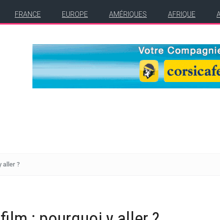
FRANCE
EUROPE
AMÉRIQUES
AFRIQUE
 aller ?
ilm : pourquoi y aller ?