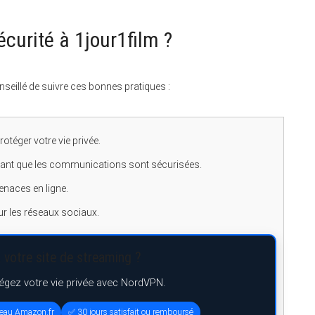
urité à 1jour1film ?
onseillé de suivre ces bonnes pratiques :
otéger votre vie privée.
sant que les communications sont sécurisées.
menaces en ligne.
sur les réseaux sociaux.
 votre site de streaming ?
tégez votre vie privée avec NordVPN.
deau Amazon.fr
✅ 30 jours satisfait ou remboursé