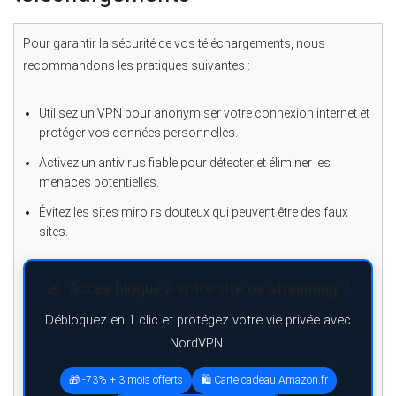
Pour garantir la sécurité de vos téléchargements, nous
recommandons les pratiques suivantes :
Utilisez un VPN pour anonymiser votre connexion internet et
protéger vos données personnelles.
Activez un antivirus fiable pour détecter et éliminer les
menaces potentielles.
Évitez les sites miroirs douteux qui peuvent être des faux
sites.
🚨 Accès bloqué à votre site de streaming ?
Débloquez en 1 clic et protégez votre vie privée avec
NordVPN.
🎁 -73% + 3 mois offerts
🛍️ Carte cadeau Amazon.fr