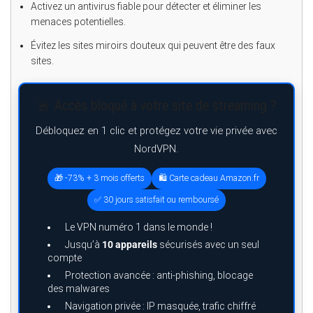
Activez un antivirus fiable pour détecter et éliminer les
menaces potentielles.
Évitez les sites miroirs douteux qui peuvent être des faux
sites.
🚨 Accès bloqué à votre site de streaming ?
Débloquez en 1 clic et protégez votre vie privée avec
NordVPN.
🎁 -73% + 3 mois offerts
🛍️ Carte cadeau Amazon.fr
✅ 30 jours satisfait ou remboursé
Le VPN numéro 1 dans le monde !
Jusqu’à
10 appareils
sécurisés avec un seul
compte
Protection avancée : anti-phishing, blocage
des malwares
Navigation privée : IP masquée, trafic chiffré