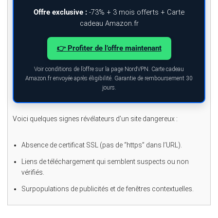
Offre exclusive :
-73% + 3 mois offerts + Carte
cadeau Amazon.fr
👉 Profiter de l’offre maintenant
Voir conditions de l’offre sur la page NordVPN. Carte cadeau
Amazon.fr envoyée après éligibilité. Garantie de remboursement 30
jours.
Voici quelques signes révélateurs d’un site dangereux :
Absence de certificat SSL (pas de “https” dans l’URL).
Liens de téléchargement qui semblent suspects ou non
vérifiés.
Surpopulations de publicités et de fenêtres contextuelles.