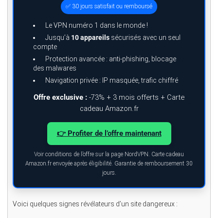
✅ 30 jours satisfait ou remboursé
Le VPN numéro 1 dans le monde !
Jusqu’à
10 appareils
sécurisés avec un seul
compte
Protection avancée : anti-phishing, blocage
des malwares
Navigation privée : IP masquée, trafic chiffré
Offre exclusive :
-73% + 3 mois offerts + Carte
cadeau Amazon.fr
👉 Profiter de l’offre maintenant
Voir conditions de l’offre sur la page NordVPN. Carte cadeau
Amazon.fr envoyée après éligibilité. Garantie de remboursement 30
jours.
Voici quelques signes révélateurs d’un site dangereux :