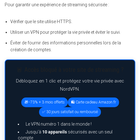
Pour garantir une expérience de streaming sécurisée :
Vérifier que le site utilise HTTPS.
Utiliser un VPN pour protéger la vie privée et éviter le suivi.
Éviter de fournir des informations personnelles lors de la
création de comptes.
🚨 Accès bloqué à votre site de streaming ?
Débloquez en 1 clic et protégez votre vie privée avec
NordVPN.
🎁 -73% + 3 mois offerts
🛍️ Carte cadeau Amazon.fr
✅ 30 jours satisfait ou remboursé
Le VPN numéro 1 dans le monde !
Jusqu’à
10 appareils
sécurisés avec un seul
compte