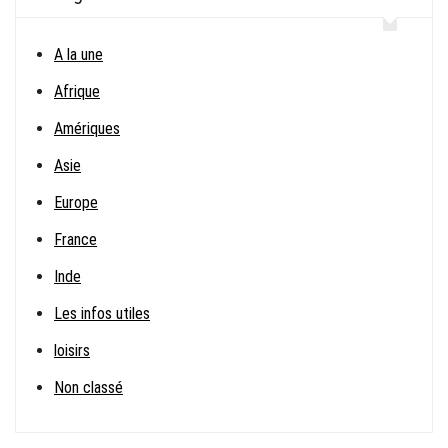
A la une
Afrique
Amériques
Asie
Europe
France
Inde
Les infos utiles
loisirs
Non classé