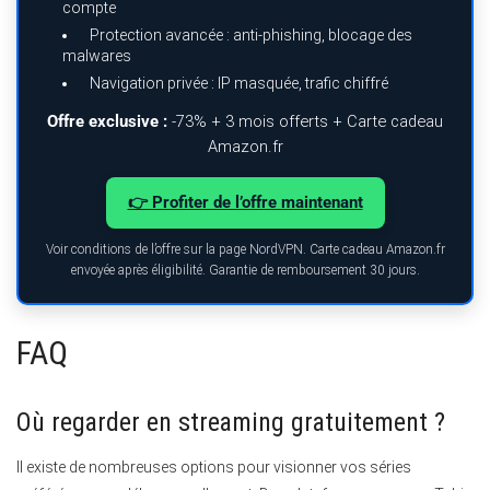
compte
Protection avancée : anti-phishing, blocage des
malwares
Navigation privée : IP masquée, trafic chiffré
Offre exclusive :
-73% + 3 mois offerts + Carte cadeau
Amazon.fr
👉 Profiter de l’offre maintenant
Voir conditions de l’offre sur la page NordVPN. Carte cadeau Amazon.fr
envoyée après éligibilité. Garantie de remboursement 30 jours.
FAQ
Où regarder en streaming gratuitement ?
Il existe de nombreuses options pour visionner vos séries