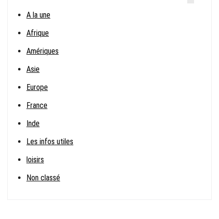
A la une
Afrique
Amériques
Asie
Europe
France
Inde
Les infos utiles
loisirs
Non classé