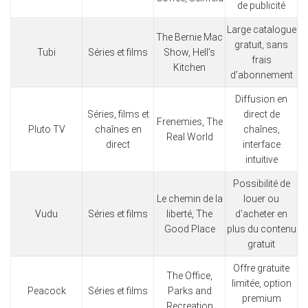
de publicité
Large catalogue
The Bernie Mac
gratuit, sans
Tubi
Séries et films
Show, Hell’s
frais
Kitchen
d’abonnement
Diffusion en
Séries, films et
direct de
Frenemies, The
Pluto TV
chaînes en
chaînes,
Real World
direct
interface
intuitive
Possibilité de
Le chemin de la
louer ou
Vudu
Séries et films
liberté, The
d’acheter en
Good Place
plus du contenu
gratuit
Offre gratuite
The Office,
limitée, option
Peacock
Séries et films
Parks and
premium
Recreation