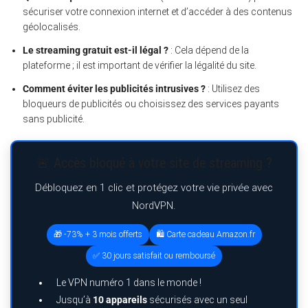
sécuriser votre connexion internet et d’accéder à des contenus
géolocalisés.
Le streaming gratuit est-il légal ?
: Cela dépend de la
plateforme ; il est important de vérifier la légalité du site.
Comment éviter les publicités intrusives ?
: Utilisez des
bloqueurs de publicités ou choisissez des services payants
sans publicité.
🚨 Accès bloqué à votre site de streaming ?
Débloquez en 1 clic et protégez votre vie privée avec
NordVPN.
🎁 -73% + 3 mois offerts
🛍️ Carte cadeau Amazon.fr
✅ 30 jours satisfait ou remboursé
Le VPN numéro 1 dans le monde !
Jusqu’à
10 appareils
sécurisés avec un seul