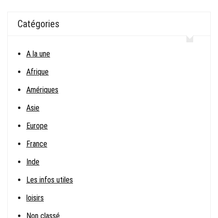
Catégories
A la une
Afrique
Amériques
Asie
Europe
France
Inde
Les infos utiles
loisirs
Non classé