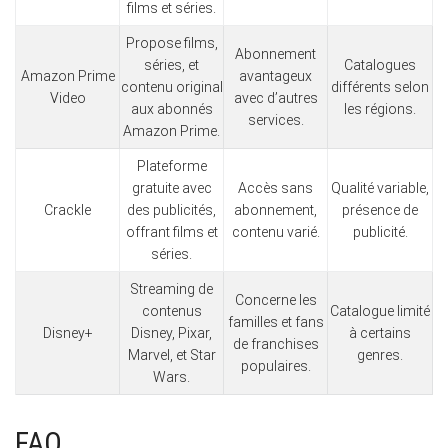
films et séries.
Propose films,
Abonnement
séries, et
Catalogues
Amazon Prime
avantageux
contenu original
différents selon
Video
avec d’autres
aux abonnés
les régions.
services.
Amazon Prime.
Plateforme
gratuite avec
Accès sans
Qualité variable,
Crackle
des publicités,
abonnement,
présence de
offrant films et
contenu varié.
publicité.
séries.
Streaming de
Concerne les
contenus
Catalogue limité
familles et fans
Disney+
Disney, Pixar,
à certains
de franchises
Marvel, et Star
genres.
populaires.
Wars.
FAQ