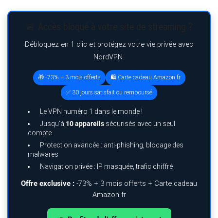
🚨 Accès bloqué à votre site de streaming ?
Débloquez en 1 clic et protégez votre vie privée avec
NordVPN.
🎁 -73% + 3 mois offerts
🛍️ Carte cadeau Amazon.fr
✅ 30 jours satisfait ou remboursé
Le VPN numéro 1 dans le monde !
Jusqu’à
10 appareils
sécurisés avec un seul
compte
Protection avancée : anti-phishing, blocage des
malwares
Navigation privée : IP masquée, trafic chiffré
Offre exclusive :
-73% + 3 mois offerts + Carte cadeau
Amazon.fr