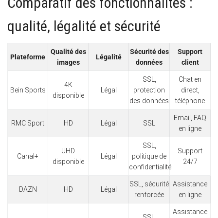
Comparatif des fonctionnalités :
qualité, légalité et sécurité
Qualité des
Sécurité des
Support
Plateforme
Légalité
images
données
client
SSL,
Chat en
4K
Bein Sports
Légal
protection
direct,
disponible
des données
téléphone
Email, FAQ
RMC Sport
HD
Légal
SSL
en ligne
SSL,
UHD
Support
Canal+
Légal
politique de
disponible
24/7
confidentialité
SSL, sécurité
Assistance
DAZN
HD
Légal
renforcée
en ligne
Assistance
SSL,