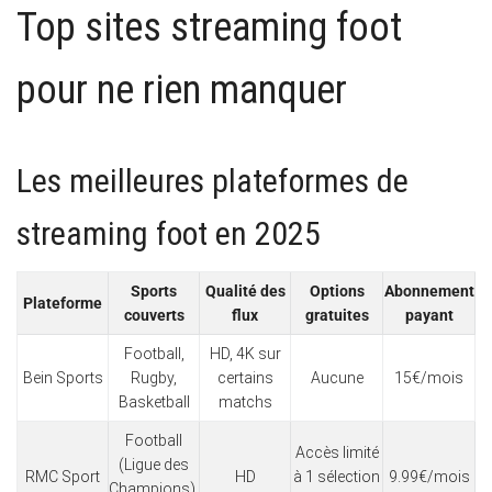
Top sites streaming foot
pour ne rien manquer
Les meilleures plateformes de
streaming foot en 2025
Sports
Qualité des
Options
Abonnement
Plateforme
couverts
flux
gratuites
payant
Football,
HD, 4K sur
Bein Sports
Rugby,
certains
Aucune
15€/mois
Basketball
matchs
Football
Accès limité
(Ligue des
RMC Sport
HD
à 1 sélection
9.99€/mois
Champions),