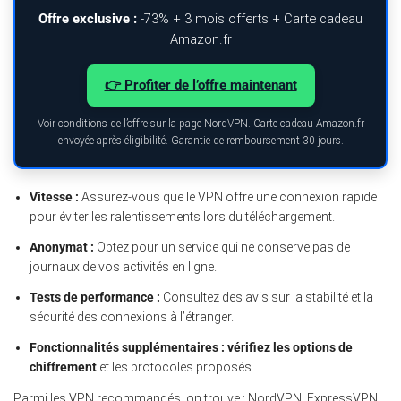
Offre exclusive :
-73% + 3 mois offerts + Carte cadeau
Amazon.fr
👉 Profiter de l’offre maintenant
Voir conditions de l’offre sur la page NordVPN. Carte cadeau Amazon.fr
envoyée après éligibilité. Garantie de remboursement 30 jours.
Vitesse :
Assurez-vous que le VPN offre une connexion rapide
pour éviter les ralentissements lors du téléchargement.
Anonymat :
Optez pour un service qui ne conserve pas de
journaux de vos activités en ligne.
Tests de performance :
Consultez des avis sur la stabilité et la
sécurité des connexions à l’étranger.
Fonctionnalités supplémentaires :
vérifiez les options de
chiffrement
et les protocoles proposés.
Parmi les VPN recommandés, on trouve : NordVPN, ExpressVPN,