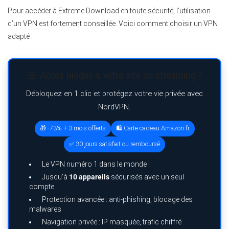
Pour accéder à Extreme Download en toute sécurité, l’utilisation
d’un VPN est fortement conseillée. Voici comment choisir un VPN
adapté :
🚨 Accès bloqué à votre site de streaming ?
Débloquez en 1 clic et protégez votre vie privée avec
NordVPN.
🎁 -73% + 3 mois offerts
🛍️ Carte cadeau Amazon.fr
✅ 30 jours satisfait ou remboursé
Le VPN numéro 1 dans le monde !
Jusqu’à
10 appareils
sécurisés avec un seul
compte
Protection avancée : anti-phishing, blocage des
malwares
Navigation privée : IP masquée, trafic chiffré