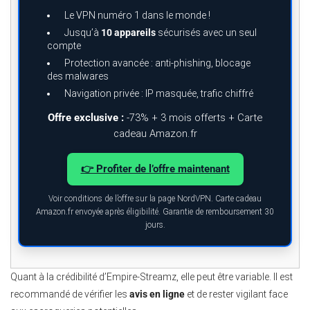
Le VPN numéro 1 dans le monde !
Jusqu’à
10 appareils
sécurisés avec un seul
compte
Protection avancée : anti-phishing, blocage
des malwares
Navigation privée : IP masquée, trafic chiffré
Offre exclusive :
-73% + 3 mois offerts + Carte
cadeau Amazon.fr
👉 Profiter de l’offre maintenant
Voir conditions de l’offre sur la page NordVPN. Carte cadeau
Amazon.fr envoyée après éligibilité. Garantie de remboursement 30
jours.
Quant à la crédibilité d’Empire-Streamz, elle peut être variable. Il est
recommandé de vérifier les
avis en ligne
et de rester vigilant face