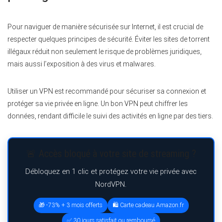
Pour naviguer de manière sécurisée sur Internet, il est crucial de
respecter quelques principes de sécurité. Éviter les sites de torrent
illégaux réduit non seulement le risque de problèmes juridiques,
mais aussi l’exposition à des virus et malwares.
Utiliser un VPN est recommandé pour sécuriser sa connexion et
protéger sa vie privée en ligne. Un bon VPN peut chiffrer les
données, rendant difficile le suivi des activités en ligne par des tiers.
🚨 Accès bloqué à votre site de streaming ?
Débloquez en 1 clic et protégez votre vie privée avec
NordVPN.
🎁 -73% + 3 mois offerts
🛍️ Carte cadeau Amazon.fr
✅ 30 jours satisfait ou remboursé