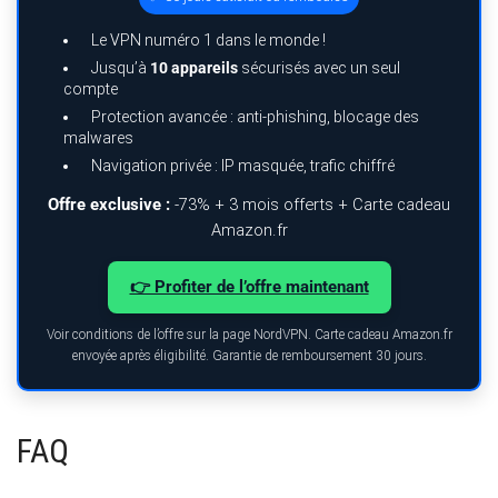
Le VPN numéro 1 dans le monde !
Jusqu’à
10 appareils
sécurisés avec un seul
compte
Protection avancée : anti-phishing, blocage des
malwares
Navigation privée : IP masquée, trafic chiffré
Offre exclusive :
-73% + 3 mois offerts + Carte cadeau
Amazon.fr
👉 Profiter de l’offre maintenant
Voir conditions de l’offre sur la page NordVPN. Carte cadeau Amazon.fr
envoyée après éligibilité. Garantie de remboursement 30 jours.
FAQ