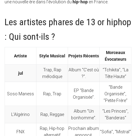
une nouvelle ère dans l’évolution du
hip-hop
en France.
Les artistes phares de 13 or hiphop
: Qui sont-ils ?
Morceaux
Artiste
Style Musical
Projets Récents
Évocateurs
Trap, Rap
Album “C’est où
“Tchikita”, “La
jul
mélodique
?”.
Tête Haute”
“Bande
EP “Bande
Soso Maness
Rap, Trap
Organisée”,
Organisée”.
“Petite Frère”
Album “Un
“Les Princes”,
L’Algérino
Rap, Reggae
bonhomme”.
“Banderas”
Rap, Hip-hop
Prochain album
FNX
“Sofia”, “Mistral”
alternatif
annoncé.