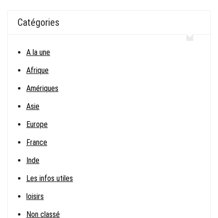
Catégories
A la une
Afrique
Amériques
Asie
Europe
France
Inde
Les infos utiles
loisirs
Non classé