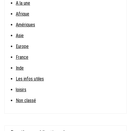
A la une
Afrique
Amériques
Asie
Europe
France
Inde
Les infos utiles
loisirs
Non classé