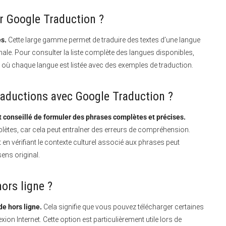
r Google Traduction ?
s.
Cette large gamme permet de traduire des textes d’une langue
onale. Pour consulter la liste complète des langues disponibles,
n, où chaque langue est listée avec des exemples de traduction.
raductions avec Google Traduction ?
st conseillé de formuler des phrases complètes et précises.
plètes, car cela peut entraîner des erreurs de compréhension.
 en vérifiant le contexte culturel associé aux phrases peut
ens original.
ors ligne ?
e hors ligne.
Cela signifie que vous pouvez télécharger certaines
xion Internet. Cette option est particulièrement utile lors de