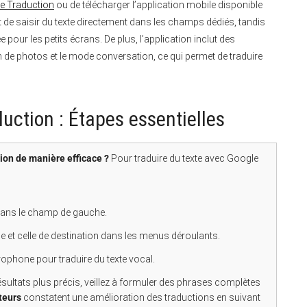
le Traduction
ou de télécharger l’application mobile disponible
et de saisir du texte directement dans les champs dédiés, tandis
pour les petits écrans. De plus, l’application inclut des
n de photos et le mode conversation, ce qui permet de traduire
uction : Étapes essentielles
ion de manière efficace ?
Pour traduire du texte avec Google
e dans le champ de gauche.
ne et celle de destination dans les menus déroulants.
crophone pour traduire du texte vocal.
ésultats plus précis, veillez à formuler des phrases complètes
teurs
constatent une amélioration des traductions en suivant