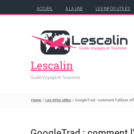
ACCUEIL
A LA UNE
LES INFOS UTILES
Lescalin
Guide Voyage et Tourisme
Home
/
Les infos utiles
/
GoogleTrad : comment l’utiliser ef
GoogleTrad : comment l’u