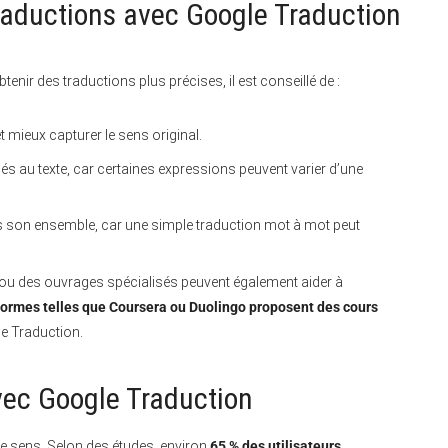
raductions avec Google Traduction
tenir des traductions plus précises, il est conseillé de :
t mieux capturer le sens original.
ciés au texte, car certaines expressions peuvent varier d’une
ans son ensemble, car une simple traduction mot à mot peut
u des ouvrages spécialisés peuvent également aider à
formes telles que Coursera ou Duolingo proposent des cours
le Traduction.
avec Google Traduction
 le sens. Selon des études, environ
65 % des utilisateurs