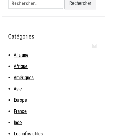
Rechercher :
Catégories
A la une
Afrique
Amériques
Asie
Europe
France
Inde
Les infos utiles