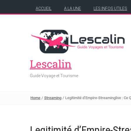
ACCUEIL
A LA UNE
LES INFOS UTILES
Lescalin
Guide Voyage et Tourisme
Home
/
Streaming
/
Legitimité d’Empire-Streaminglive : Ce Q
Legitimité d’Empire-Strea