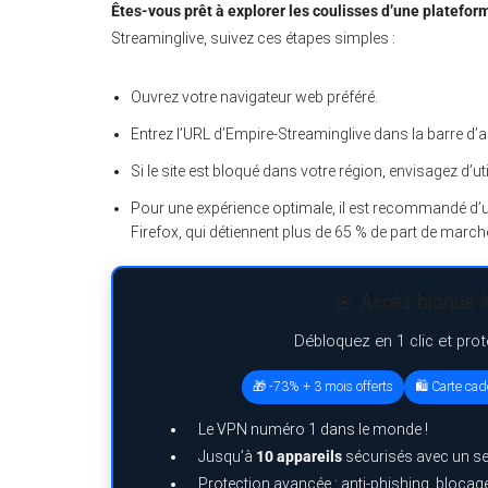
Êtes-vous prêt à explorer les coulisses d’une platefor
Streaminglive, suivez ces étapes simples :
Ouvrez votre navigateur web préféré.
Entrez l’URL d’Empire-Streaminglive dans la barre d’
Si le site est bloqué dans votre région, envisagez d’u
Pour une expérience optimale, il est recommandé d
Firefox, qui détiennent plus de 65 % de part de march
🚨 Accès bloqué à
Débloquez en 1 clic et pro
🎁 -73% + 3 mois offerts
🛍️ Carte ca
Le VPN numéro 1 dans le monde !
Jusqu’à
10 appareils
sécurisés avec un s
Protection avancée : anti-phishing, bloca