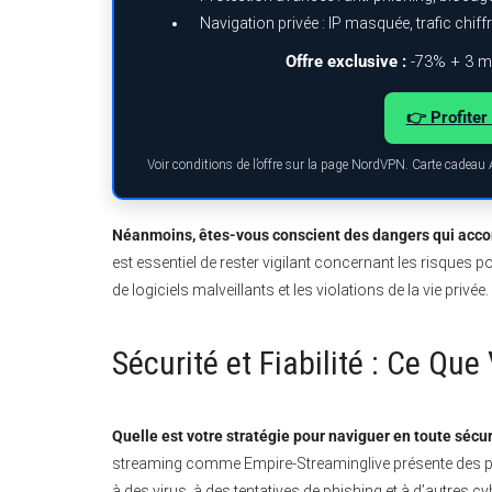
Navigation privée : IP masquée, trafic chiff
Offre exclusive :
-73% + 3 mo
👉 Profiter 
Voir conditions de l’offre sur la page NordVPN. Carte cadeau
Néanmoins, êtes-vous conscient des dangers qui accom
est essentiel de rester vigilant concernant les risques p
de logiciels malveillants et les violations de la vie privée.
Sécurité et Fiabilité : Ce Qu
Quelle est votre stratégie pour naviguer en toute sécur
streaming comme Empire-Streaminglive présente des pré
à des virus, à des tentatives de phishing et à d’autres cy