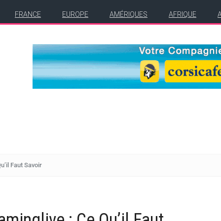
FRANCE
EUROPE
AMÉRIQUES
AFRIQUE
u’il Faut Savoir
minglive : Ce Qu’il Faut