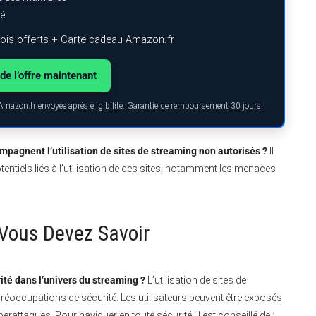
ré
is offerts + Carte cadeau Amazon.fr
de l’offre maintenant
 Amazon.fr envoyée après éligibilité. Garantie de remboursement 30 jours.
pagnent l’utilisation de sites de streaming non autorisés ?
Il
otentiels liés à l’utilisation de ces sites, notamment les menaces
e Vous Devez Savoir
ité dans l’univers du streaming ?
L’utilisation de sites de
occupations de sécurité. Les utilisateurs peuvent être exposés
berattaques. Pour naviguer en toute sécurité, il est conseillé de :