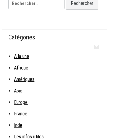
Rechercher :
Catégories
A la une
Afrique
Amériques
Asie
Europe
France
Inde
Les infos utiles