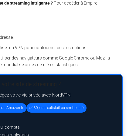
me de streaming intrigante ?
Pour accéder à Empire-
adresse.
tiliser un VPN pour contourner ces restrictions.
’utiliser des navigateurs comme Google Chrome ou Mozilla
é mondial selon les dernières statistiques.
 votre site de streaming ?
tégez votre vie privée avec NordVPN.
deau Amazon.fr
✅ 30 jours satisfait ou remboursé
eul compte
ge des malwares