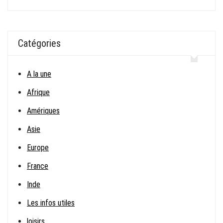
Catégories
A la une
Afrique
Amériques
Asie
Europe
France
Inde
Les infos utiles
loisirs