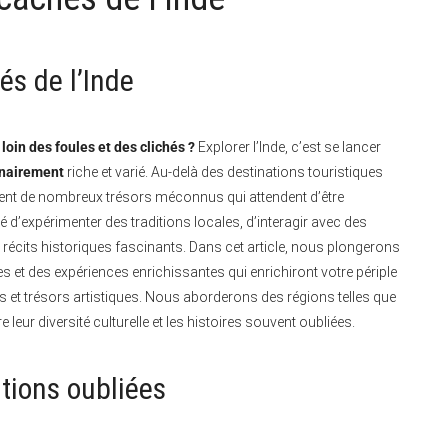
és de l’Inde
loin des foules et des clichés ?
Explorer l’Inde, c’est se lancer
inairement
riche et varié. Au-delà des destinations touristiques
nt de nombreux trésors méconnus qui attendent d’être
té d’expérimenter des traditions locales, d’interagir avec des
cits historiques fascinants. Dans cet article, nous plongerons
es et des expériences enrichissantes qui enrichiront votre périple
es et trésors artistiques. Nous aborderons des régions telles que
re leur diversité culturelle et les histoires souvent oubliées.
ditions oubliées