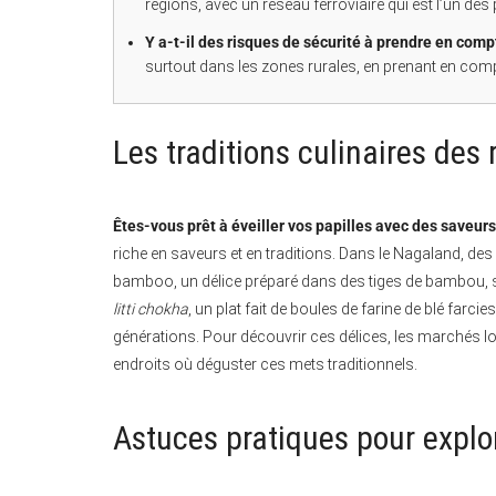
régions, avec un réseau ferroviaire qui est l’un de
Y a-t-il des risques de sécurité à prendre en comp
surtout dans les zones rurales, en prenant en comp
Les traditions culinaires de
Êtes-vous prêt à éveiller vos papilles avec des saveur
riche en saveurs et en traditions. Dans le Nagaland, d
bamboo, un délice préparé dans des tiges de bambou, so
litti chokha
, un plat fait de boules de farine de blé far
générations. Pour découvrir ces délices, les marchés loc
endroits où déguster ces mets traditionnels.
Astuces pratiques pour explor