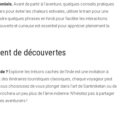
entiels.
Avant de partir à l’aventure, quelques conseils pratiques
ars pour éviter les chaleurs estivales, utiliser le train pour une
re quelques phrases en hindi pour faciliter les interactions.
ouverte et curieuse est essentiel pour apprécier pleinement la
inent de découvertes
nde ?
Explorer les trésors cachés de l’Inde est une invitation à
t des itinéraires touristiques classiques, chaque voyageur peut
vous choisissiez de vous plonger dans l’art de Santiniketan ou de
rochera un peu plus de l’âme indienne. N’hésitez pas à partager
es aventuriers !