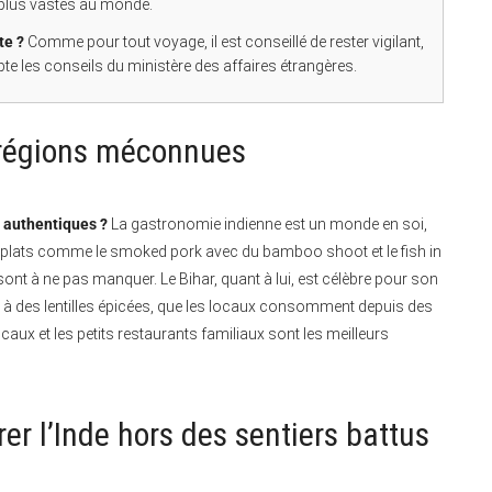
s plus vastes au monde.
te ?
Comme pour tout voyage, il est conseillé de rester vigilant,
te les conseils du ministère des affaires étrangères.
s régions méconnues
s authentiques ?
La gastronomie indienne est un monde en soi,
es plats comme le smoked pork avec du bamboo shoot et le fish in
nt à ne pas manquer. Le Bihar, quant à lui, est célèbre pour son
cies à des lentilles épicées, que les locaux consomment depuis des
aux et les petits restaurants familiaux sont les meilleurs
er l’Inde hors des sentiers battus