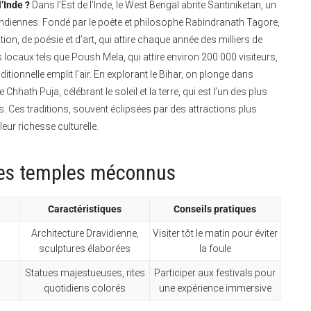
’Inde ?
Dans l’Est de l’Inde, le West Bengal abrite Santiniketan, un
ns indiennes. Fondé par le poète et philosophe Rabindranath Tagore,
tion, de poésie et d’art, qui attire chaque année des milliers de
ls locaux tels que Poush Mela, qui attire environ 200 000 visiteurs,
ditionnelle emplit l’air. En explorant le Bihar, on plonge dans
Chhath Puja, célébrant le soleil et la terre, qui est l’un des plus
s. Ces traditions, souvent éclipsées par des attractions plus
leur richesse culturelle.
 des temples méconnus
Caractéristiques
Conseils pratiques
Architecture Dravidienne,
Visiter tôt le matin pour éviter
sculptures élaborées
la foule
Statues majestueuses, rites
Participer aux festivals pour
quotidiens colorés
une expérience immersive