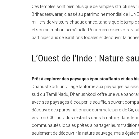
Ces temples sont bien plus que de simples structures : il
Brihadeeswarar, classé au patrimoine mondial de l’UNESC
milliers de visiteurs chaque année, tandis que le temp
et son animation perpétuelle. Pour maximiser votre visite
participer aux célébrations locales et découvrir la riches
L’Ouest de l’Inde : Nature sa
Prêt à explorer des paysages époustouflants et des his
Dhanushkodi, un village fantôme aux paysages saisissan
sud du Tamil Nadu, Dhanushkodi offre une vue panorami
avec ses paysages à couper le souffle, souvent comparé
découvre des parcs nationaux comme le parc de Gir, où 
environ 600 individus restants dans la nature, dans leur
communautés locales prêtes à partager leurs traditions.
seulement de découvrir la nature sauvage, mais égaleme