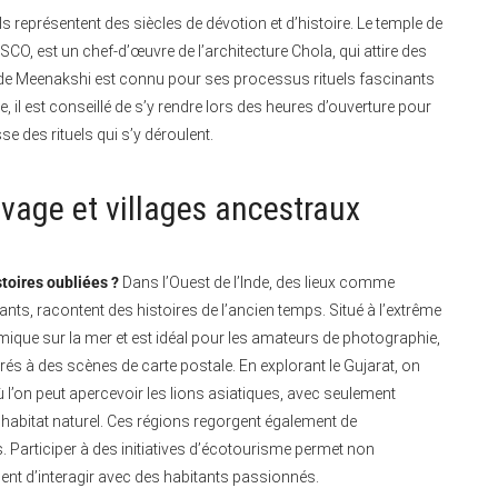
s représentent des siècles de dévotion et d’histoire. Le temple de
O, est un chef-d’œuvre de l’architecture Chola, qui attire des
le de Meenakshi est connu pour ses processus rituels fascinants
, il est conseillé de s’y rendre lors des heures d’ouverture pour
se des rituels qui s’y déroulent.
uvage et villages ancestraux
toires oubliées ?
Dans l’Ouest de l’Inde, des lieux comme
ts, racontent des histoires de l’ancien temps. Situé à l’extrême
que sur la mer et est idéal pour les amateurs de photographie,
s à des scènes de carte postale. En explorant le Gujarat, on
l’on peut apercevoir les lions asiatiques, avec seulement
 habitat naturel. Ces régions regorgent également de
 Participer à des initiatives d’écotourisme permet non
nt d’interagir avec des habitants passionnés.