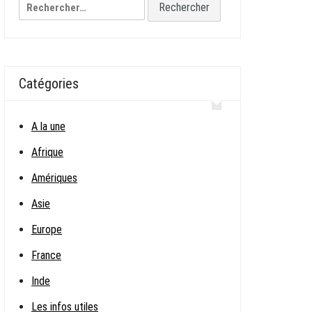
Rechercher :
Catégories
A la une
Afrique
Amériques
Asie
Europe
France
Inde
Les infos utiles