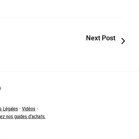
s
s Légales
-
Vidéos
-
z nos guides d'achats.
s