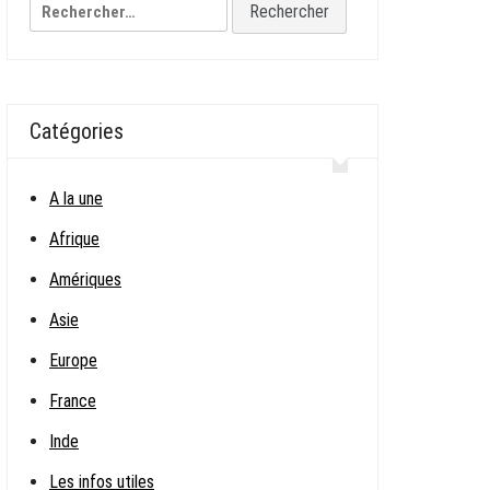
Rechercher :
Catégories
A la une
Afrique
Amériques
Asie
Europe
France
Inde
Les infos utiles