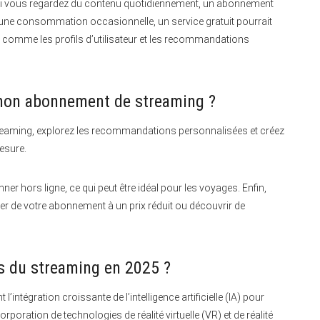
. Si vous regardez du contenu quotidiennement, un abonnement
 une consommation occasionnelle, un service gratuit pourrait
s comme les profils d’utilisateur et les recommandations
 mon abonnement de streaming ?
reaming, explorez les recommandations personnalisées et créez
mesure.
er hors ligne, ce qui peut être idéal pour les voyages. Enfin,
ter de votre abonnement à un prix réduit ou découvrir de
s du streaming en 2025 ?
’intégration croissante de l’intelligence artificielle (IA) pour
poration de technologies de réalité virtuelle (VR) et de réalité