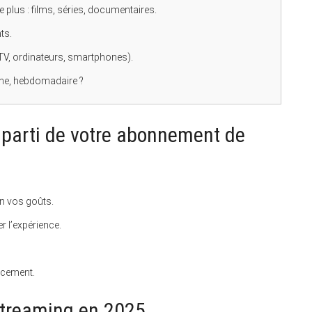
 plus : films, séries, documentaires.
ts.
 TV, ordinateurs, smartphones).
nne, hebdomadaire ?
r parti de votre abonnement de
n vos goûts.
r l’expérience.
ncement.
streaming en 2025