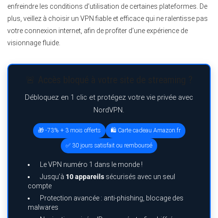
enfreindre les conditions d’utilisation de certaines plateformes. De
plus, veillez à choisir un VPN fiable et efficace qui ne ralentisse pas
votre connexion internet, afin de profiter d’une expérience de
visionnage fluide.
🚨 Accès bloqué à votre site de streaming ?
Débloquez en 1 clic et protégez votre vie privée avec
NordVPN.
🎁 -73% + 3 mois offerts
🛍️ Carte cadeau Amazon.fr
✅ 30 jours satisfait ou remboursé
Le VPN numéro 1 dans le monde !
Jusqu’à
10 appareils
sécurisés avec un seul
compte
Protection avancée : anti-phishing, blocage des
malwares