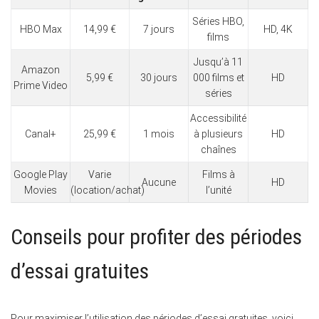
Séries HBO,
HBO Max
14,99 €
7 jours
HD, 4K
films
Jusqu’à 11
Amazon
5,99 €
30 jours
000 films et
HD
Prime Video
séries
Accessibilité
Canal+
25,99 €
1 mois
à plusieurs
HD
chaînes
Google Play
Varie
Films à
Aucune
HD
Movies
(location/achat)
l’unité
Conseils pour profiter des périodes
d’essai gratuites
Pour maximiser l’utilisation des périodes d’essai gratuites, voici