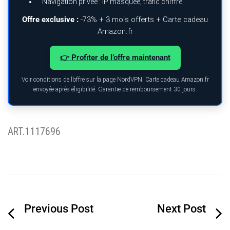
Navigation privée : IP masquée, trafic chiffré
Offre exclusive :
-73% + 3 mois offerts + Carte cadeau
Amazon.fr
👉 Profiter de l’offre maintenant
Voir conditions de l’offre sur la page NordVPN. Carte cadeau Amazon.fr
envoyée après éligibilité. Garantie de remboursement 30 jours.
ART.1117696
Navigation
de