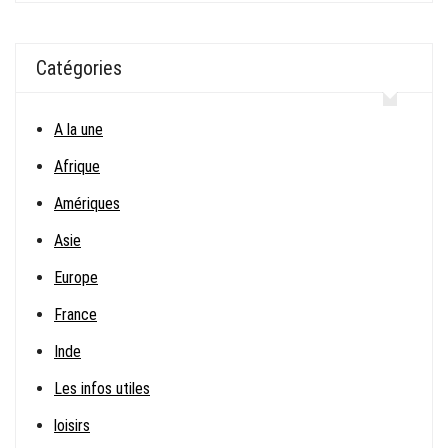
Catégories
A la une
Afrique
Amériques
Asie
Europe
France
Inde
Les infos utiles
loisirs