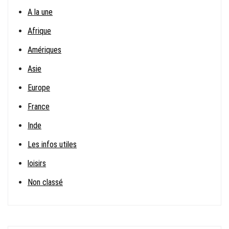
A la une
Afrique
Amériques
Asie
Europe
France
Inde
Les infos utiles
loisirs
Non classé