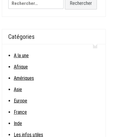
Rechercher :
Catégories
A la une
Afrique
Amériques
Asie
Europe
France
Inde
Les infos utiles