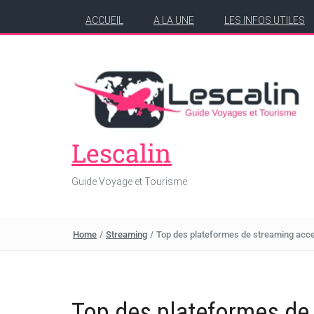
ACCUEIL
A LA UNE
LES INFOS UTILES
Lescalin
Guide Voyage et Tourisme
Home
/
Streaming
/
Top des plateformes de streaming acces
Top des plateformes de 