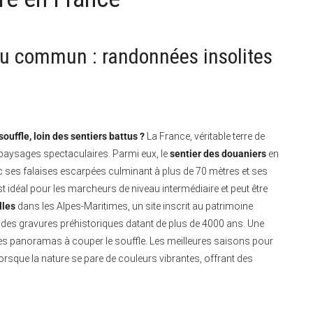
du commun : randonnées insolites
uffle, loin des sentiers battus ?
La France, véritable terre de
paysages spectaculaires. Parmi eux, le
sentier des douaniers
en
ec ses falaises escarpées culminant à plus de 70 mètres et ses
 idéal pour les marcheurs de niveau intermédiaire et peut être
lles
dans les Alpes-Maritimes, un site inscrit au patrimoine
des gravures préhistoriques datant de plus de 4000 ans. Une
des panoramas à couper le souffle. Les meilleures saisons pour
orsque la nature se pare de couleurs vibrantes, offrant des