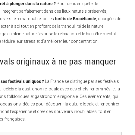
êt à plonger dans la nature ?
Pour ceux en quête de
’intègrent parfaitement dans des lieux naturels préservés,
odiversité remarquable, ou les
forêts de Brocéliande
, chargées de
er à soi tout en profitant de la tranquillité de la nature.
 en pleine nature favorise la relaxation et le bien-être mental,
 réduire leur stress et d’améliorer leur concentration.
ivals originaux à ne pas manquer
 ses festivals uniques ?
La France se distingue par ses festivals
ui célèbre la gastronomie locale avec des chefs renommés, et la
ons folkloriques et gastronomie régionale. Ces événements, qui
s occasions idéales pour découvrir la culture locale et rencontrer
nrichit l’expérience et crée des souvenirs inoubliables, tout en
les françaises.