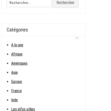
Rechercher :
Catégories
A la une
Afrique
Amériques
Asie
Europe
France
Inde
Les infos utiles