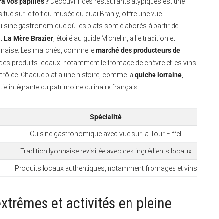
a vos papilles ?
Découvrir des restaurants atypiques est une
situé sur le toit du musée du quai Branly, offre une vue
cuisine gastronomique où les plats sont élaborés à partir de
nt
La Mère Brazier
, étoilé au guide Michelin, allie tradition et
lyonnaise. Les marchés, comme le
marché des producteurs de
té des produits locaux, notamment le fromage de chèvre et les vins
contrôlée. Chaque plat a une histoire, comme la
quiche lorraine
,
ie intégrante du patrimoine culinaire français.
Spécialité
Cuisine gastronomique avec vue sur la Tour Eiffel
Tradition lyonnaise revisitée avec des ingrédients locaux
Produits locaux authentiques, notamment fromages et vins
extrêmes et activités en pleine