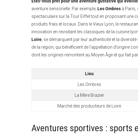
Êtes-vous prêt pour une aventure gustative qui éveiller
aventure sensorielle. Par exemple,
Les Ombres
à Paris, 
spectaculaire sur la Tour Eiffel tout en proposant une 
produits frais et locaux. Dans le Vieux Lyon, le restaura
innovation en revisitant les classiques de la cuisine 
Loire
, se démarquent par leur authenticité et la diversi
de la région, qui bénéficient de l’appellation d’origine 
dont les origines remontent au Moyen Âge et qui fait part
Lieu
Les Ombres
La Mère Brazier
Marché des producteurs de Loire
Aventures sportives : sports 