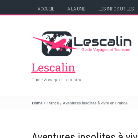
ACCUEIL
A LA UNE
LES INFOS UTILES
Lescalin
Guide Voyage et Tourisme
Home
/
France
/
Aventures insolites à vivre en France
Aventures insolites à vi