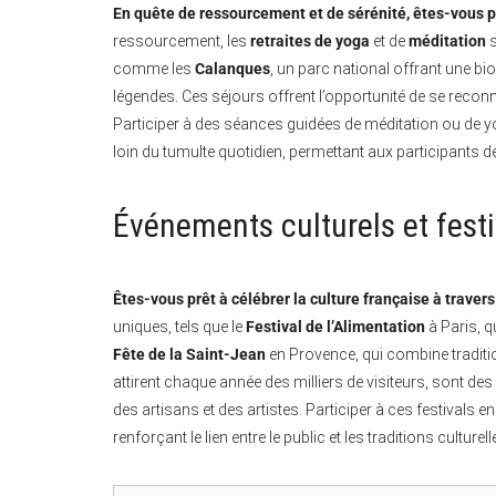
En quête de ressourcement et de sérénité, êtes-vous pr
ressourcement, les
retraites de yoga
et de
méditation
s
comme les
Calanques
, un parc national offrant une bi
légendes. Ces séjours offrent l’opportunité de se reconnect
Participer à des séances guidées de méditation ou de yoga
loin du tumulte quotidien, permettant aux participants de
Événements culturels et fest
Êtes-vous prêt à célébrer la culture française à travers
uniques, tels que le
Festival de l’Alimentation
à Paris, q
Fête de la Saint-Jean
en Provence, qui combine traditi
attirent chaque année des milliers de visiteurs, sont de
des artisans et des artistes. Participer à ces festivals e
renforçant le lien entre le public et les traditions culturel