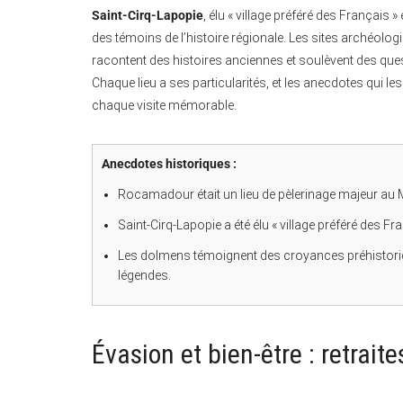
Saint-Cirq-Lapopie
, élu « village préféré des Français 
des témoins de l’histoire régionale. Les sites archéol
racontent des histoires anciennes et soulèvent des que
Chaque lieu a ses particularités, et les anecdotes qui l
chaque visite mémorable.
Anecdotes historiques :
Rocamadour était un lieu de pèlerinage majeur au M
Saint-Cirq-Lapopie a été élu « village préféré des Fr
Les dolmens témoignent des croyances préhistori
légendes.
Évasion et bien-être : retraite