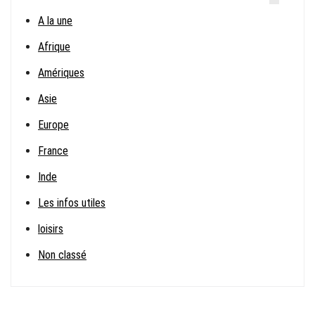
A la une
Afrique
Amériques
Asie
Europe
France
Inde
Les infos utiles
loisirs
Non classé