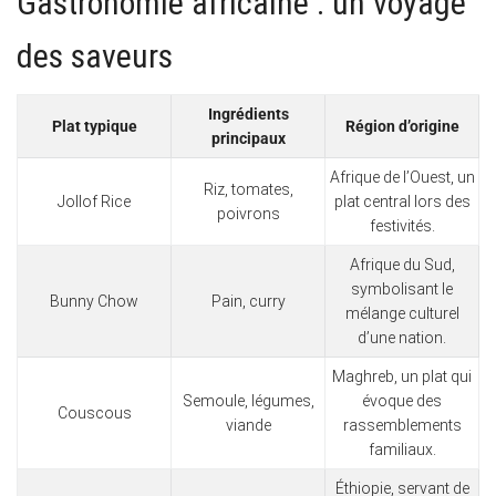
Gastronomie africaine : un voyage
des saveurs
Ingrédients
Plat typique
Région d’origine
principaux
Afrique de l’Ouest, un
Riz, tomates,
Jollof Rice
plat central lors des
poivrons
festivités.
Afrique du Sud,
symbolisant le
Bunny Chow
Pain, curry
mélange culturel
d’une nation.
Maghreb, un plat qui
Semoule, légumes,
évoque des
Couscous
viande
rassemblements
familiaux.
Éthiopie, servant de