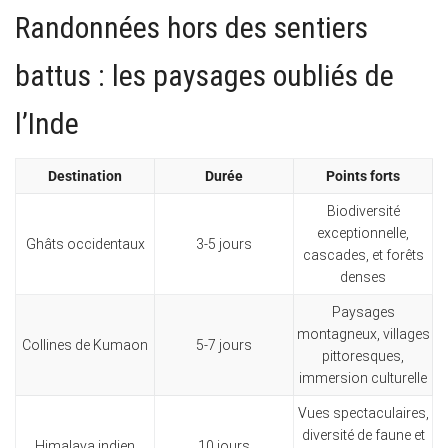
Randonnées hors des sentiers
battus : les paysages oubliés de
l’Inde
Destination
Durée
Points forts
Biodiversité
exceptionnelle,
Ghâts occidentaux
3-5 jours
cascades, et forêts
denses
Paysages
montagneux, villages
Collines de Kumaon
5-7 jours
pittoresques,
immersion culturelle
Vues spectaculaires,
diversité de faune et
Himalaya indien
10 jours