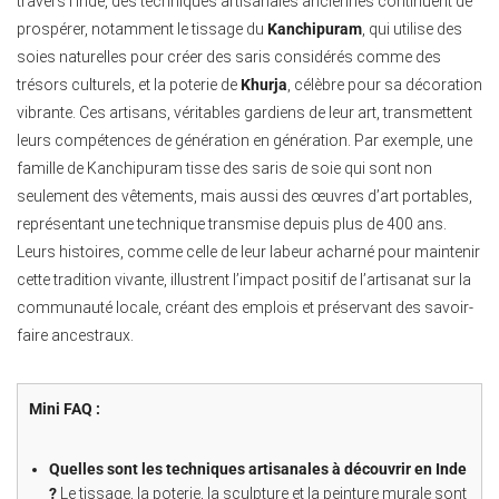
travers l’Inde, des techniques artisanales anciennes continuent de
prospérer, notamment le tissage du
Kanchipuram
, qui utilise des
soies naturelles pour créer des saris considérés comme des
trésors culturels, et la poterie de
Khurja
, célèbre pour sa décoration
vibrante. Ces artisans, véritables gardiens de leur art, transmettent
leurs compétences de génération en génération. Par exemple, une
famille de Kanchipuram tisse des saris de soie qui sont non
seulement des vêtements, mais aussi des œuvres d’art portables,
représentant une technique transmise depuis plus de 400 ans.
Leurs histoires, comme celle de leur labeur acharné pour maintenir
cette tradition vivante, illustrent l’impact positif de l’artisanat sur la
communauté locale, créant des emplois et préservant des savoir-
faire ancestraux.
Mini FAQ :
Quelles sont les techniques artisanales à découvrir en Inde
?
Le tissage, la poterie, la sculpture et la peinture murale sont