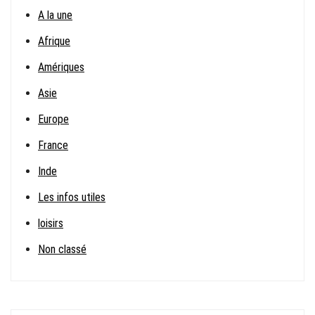
A la une
Afrique
Amériques
Asie
Europe
France
Inde
Les infos utiles
loisirs
Non classé