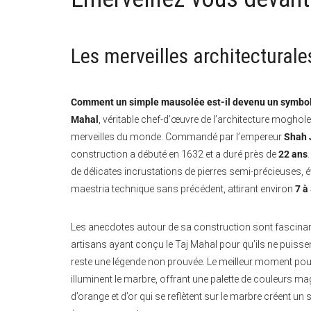
Les merveilles architecturale
Comment un simple mausolée est-il devenu un symbole 
Mahal
, véritable chef-d’œuvre de l’architecture moghol
merveilles du monde. Commandé par l’empereur
Shah 
construction a débuté en 1632 et a duré près de
22 ans
de délicates incrustations de pierres semi-précieuses
maestria technique sans précédent, attirant environ
7 à
Les anecdotes autour de sa construction sont fascinant
artisans ayant conçu le Taj Mahal pour qu’ils ne puissen
reste une légende non prouvée. Le meilleur moment pour 
illuminent le marbre, offrant une palette de couleurs ma
d’orange et d’or qui se reflètent sur le marbre créent u