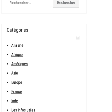
Rechercher :
Catégories
A la une
Afrique
Amériques
Asie
Europe
France
Inde
Les infos utiles