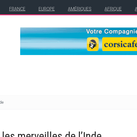
FRANCE
EUROPE
AMÉRIQUES
AFRIQUE
nde
les merveilles de l’Inde