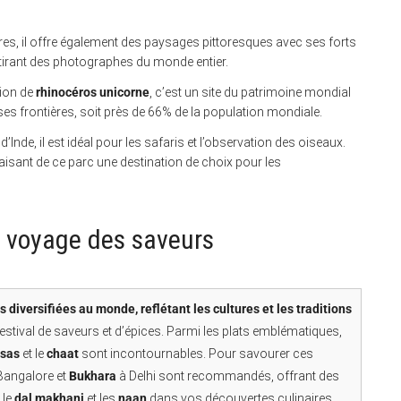
gres, il offre également des paysages pittoresques avec ses forts
ttirant des photographes du monde entier.
tion de
rhinocéros unicorne
, c’est un site du patrimoine mondial
es frontières, soit près de 66% de la population mondiale.
d’Inde, il est idéal pour les safaris et l’observation des oiseaux.
aisant de ce parc une destination de choix pour les
n voyage des saveurs
 diversifiées au monde, reflétant les cultures et les traditions
festival de saveurs et d’épices. Parmi les plats emblématiques,
sas
et le
chaat
sont incontournables. Pour savourer ces
Bangalore et
Bukhara
à Delhi sont recommandés, offrant des
 le
dal makhani
et les
naan
dans vos découvertes culinaires,