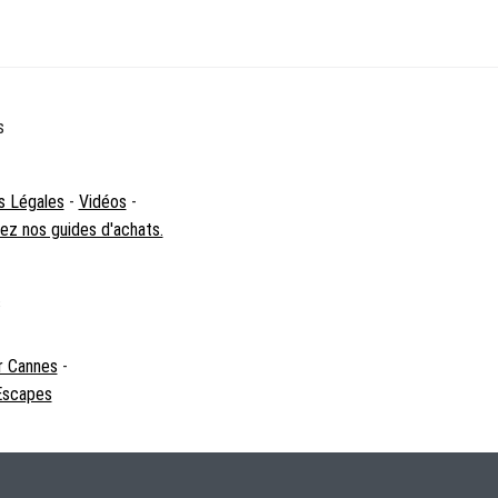
s
s Légales
-
Vidéos
-
z nos guides d'achats.
s
r Cannes
-
 Escapes