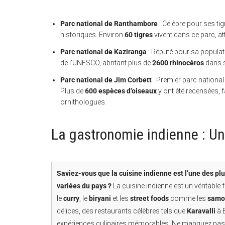
Parc national de Ranthambore
: Célèbre pour ses ti
historiques. Environ
60 tigres
vivent dans ce parc, a
Parc national de Kaziranga
: Réputé pour sa popula
de l’UNESCO, abritant plus de
2600 rhinocéros
dans s
Parc national de Jim Corbett
: Premier parc national 
Plus de
600 espèces d’oiseaux
y ont été recensées, f
ornithologues.
La gastronomie indienne : U
Saviez-vous que la cuisine indienne est l’une des plus
variées du pays ?
La cuisine indienne est un véritable 
le
curry
, le
biryani
et les
street foods
comme les
samo
délices, des restaurants célèbres tels que
Karavalli
à 
expériences culinaires mémorables. Ne manquez pas