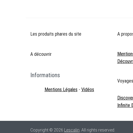
l’article
Les produits phares du site
A propo
Mention
A découvrir
Découvre
Informations
Voyage
Mentions Légales
-
Vidéos
Discove
Infinite
Copyright © 2026
Lescalin
. All rights reserved.