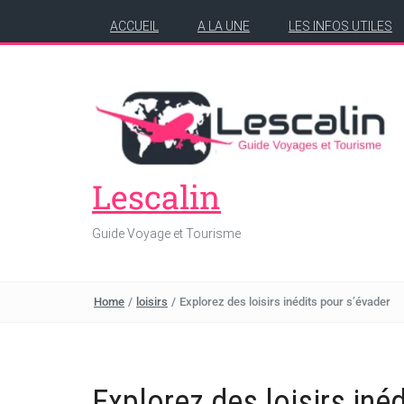
ACCUEIL
A LA UNE
LES INFOS UTILES
Lescalin
Guide Voyage et Tourisme
Home
/
loisirs
/
Explorez des loisirs inédits pour s’évader
Explorez des loisirs iné