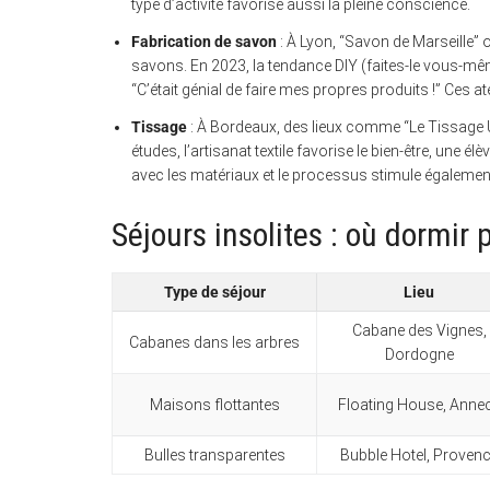
type d’activité favorise aussi la pleine conscience.
Fabrication de savon
: À Lyon, “Savon de Marseille”
savons. En 2023, la tendance DIY (faites-le vous-mêm
“C’était génial de faire mes propres produits !” Ces at
Tissage
: À Bordeaux, des lieux comme “Le Tissage Ur
études, l’artisanat textile favorise le bien-être, une él
avec les matériaux et le processus stimule également
Séjours insolites : où dormir
Type de séjour
Lieu
Cabane des Vignes,
Cabanes dans les arbres
Dordogne
Maisons flottantes
Floating House, Anne
Bulles transparentes
Bubble Hotel, Proven