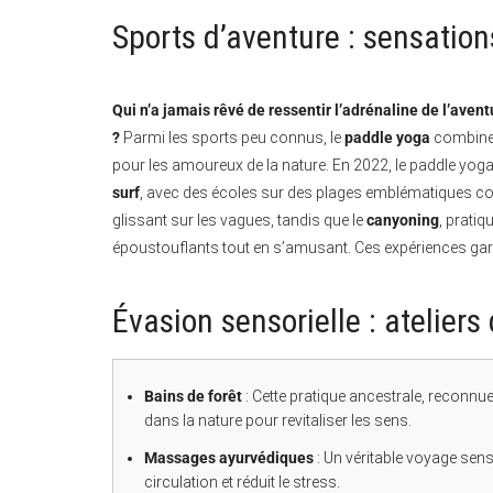
Sports d’aventure : sensation
Qui n’a jamais rêvé de ressentir l’adrénaline de l’ave
?
Parmi les sports peu connus, le
paddle yoga
combine l
pour les amoureux de la nature. En 2022, le paddle yog
surf
, avec des écoles sur des plages emblématiques com
glissant sur les vagues, tandis que le
canyoning
, prati
époustouflants tout en s’amusant. Ces expériences ga
Évasion sensorielle : ateliers
Bains de forêt
: Cette pratique ancestrale, reconnu
dans la nature pour revitaliser les sens.
Massages ayurvédiques
: Un véritable voyage senso
circulation et réduit le stress.