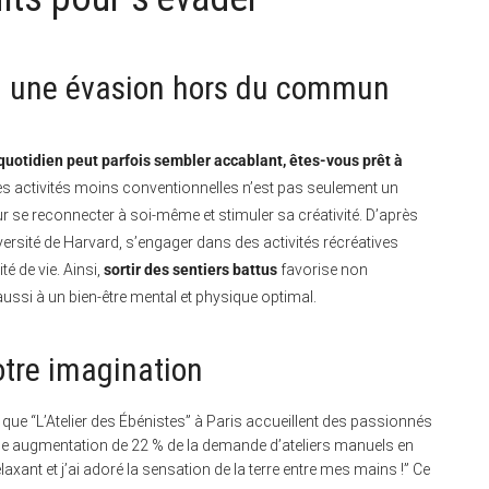
s : une évasion hors du commun
uotidien peut parfois sembler accablant, êtes-vous prêt à
s activités moins conventionnelles n’est pas seulement un
 se reconnecter à soi-même et stimuler sa créativité. D’après
niversité de Harvard, s’engager dans des activités récréatives
té de vie. Ainsi,
sortir des sentiers battus
favorise non
ussi à un bien-être mental et physique optimal.
votre imagination
 que “L’Atelier des Ébénistes” à Paris accueillent des passionnés
une augmentation de 22 % de la demande d’ateliers manuels en
laxant et j’ai adoré la sensation de la terre entre mes mains !” Ce