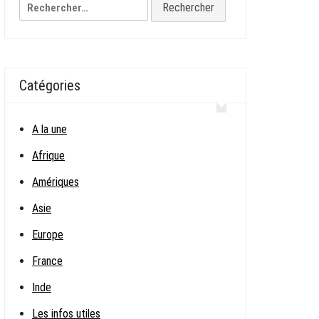
Rechercher :
Catégories
A la une
Afrique
Amériques
Asie
Europe
France
Inde
Les infos utiles