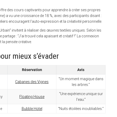
 offre des cours captivants pour apprendre à créer ses propres
e) a vu une croissance de 18 %, avec des participants disant :
eliers encouragent l’auto-expression et la créativité personnelle.
bain” invitent à réaliser des œuvres textiles uniques. Selon les
ève partage : “J’ai trouvé cela apaisant et créatif !” La connexion
 la pensée créative.
 pour mieux s’évader
Réservation
Avis
“Un moment magique dans
Cabanes des Vignes
les arbres.”
“Une expérience unique sur
cy
Floating House
l’eau.”
ce
Bubble Hotel
“Nuits étoilées inoubliables.”