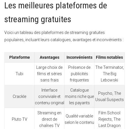
Les meilleures plateformes de
streaming gratuites
Voici un tableau des plateformes de streaming gratuites
populaires, incluant leurs catalogues, avantages et inconvénients :
Plateforme
Avantages
Inconvénients
Films notables
Large choix de
Présence de
The Terminator,
Tubi
films et séries
publicités
The Big
sans frais
fréquentes
Lebowski
Interface
Catalogue
Psycho, The
Crackle
conviviale et
moins riche que
Usual Suspects
contenu original
les payants
Streaming en
Film School
Qualité variable
Pluto TV
direct de
Rejects, The
selon le contenu
chaînes TV
Last Dragon