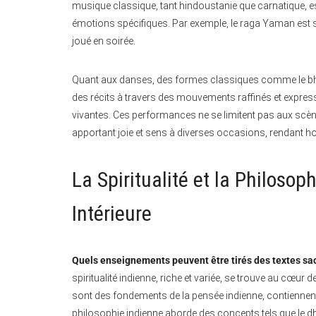
musique classique, tant hindoustanie que carnatique, e
émotions spécifiques. Par exemple, le raga Yaman est s
joué en soirée.
Quant aux danses, des formes classiques comme le bhar
des récits à travers des mouvements raffinés et express
vivantes. Ces performances ne se limitent pas aux scène
apportant joie et sens à diverses occasions, rendant 
La Spiritualité et la Philosop
Intérieure
Quels enseignements peuvent être tirés des textes sac
spiritualité indienne, riche et variée, se trouve au cœur
sont des fondements de la pensée indienne, contiennen
philosophie indienne aborde des concepts tels que le dh