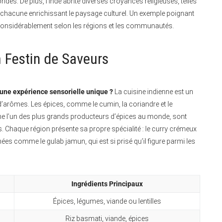
es. De plus, l’Inde abrite diverses croyances religieuses, telles
, chacune enrichissant le paysage culturel. Un exemple poignant
t considérablement selon les régions et les communautés.
 Festin de Saveurs
 une expérience sensorielle unique ?
La cuisine indienne est un
d’arômes. Les épices, comme le cumin, la coriandre et le
me l’un des plus grands producteurs d’épices au monde, sont
s. Chaque région présente sa propre spécialité : le curry crémeux
inées comme le gulab jamun, qui est si prisé qu’il figure parmi les
Ingrédients Principaux
Épices, légumes, viande ou lentilles
Riz basmati, viande, épices