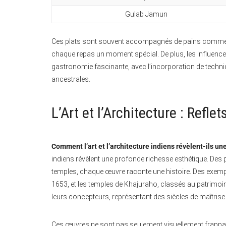
Gulab Jamun
Ces plats sont souvent accompagnés de pains comme le na
chaque repas un moment spécial. De plus, les influences
gastronomie fascinante, avec l’incorporation de techni
ancestrales.
L’Art et l’Architecture : Refle
Comment l’art et l’architecture indiens révèlent-ils u
indiens révèlent une profonde richesse esthétique. Des
temples, chaque œuvre raconte une histoire. Des exemp
1653, et les temples de Khajuraho, classés au patrimoine 
leurs concepteurs, représentant des siècles de maîtrise 
Ces œuvres ne sont pas seulement visuellement frappan