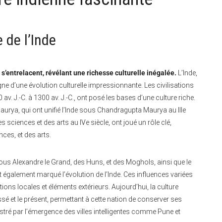
 de l’Inde
’entrelacent, révélant une richesse culturelle inégalée.
L’Inde,
e d’une évolution culturelle impressionnante. Les civilisations
0 av. J.-C. à 1300 av. J.-C., ont posé les bases d’une culture riche.
urya, qui ont unifié l’Inde sous Chandragupta Maurya au IIIe
s sciences et des arts au IVe siècle, ont joué un rôle clé,
ces, et des arts.
s Alexandre le Grand, des Huns, et des Moghols, ainsi que le
 également marqué l’évolution de l’Inde. Ces influences variées
tions locales et éléments extérieurs. Aujourd’hui, la culture
assé et le présent, permettant à cette nation de conserver ses
llustré par l’émergence des villes intelligentes comme Pune et