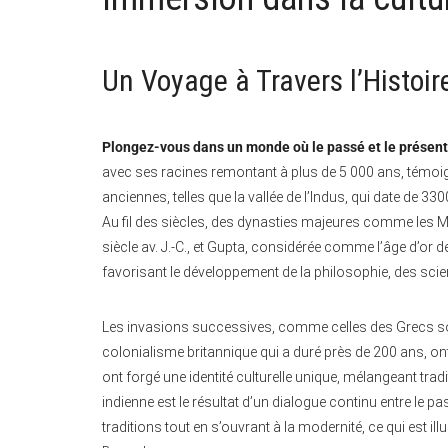
Un Voyage à Travers l’Histoire
Plongez-vous dans un monde où le passé et le présent s
avec ses racines remontant à plus de 5 000 ans, témoign
anciennes, telles que la vallée de l’Indus, qui date de 330
Au fil des siècles, des dynasties majeures comme les Ma
siècle av. J.-C., et Gupta, considérée comme l’âge d’or de
favorisant le développement de la philosophie, des scien
Les invasions successives, comme celles des Grecs sou
colonialisme britannique qui a duré près de 200 ans, ont
ont forgé une identité culturelle unique, mélangeant tradi
indienne est le résultat d’un dialogue continu entre le p
traditions tout en s’ouvrant à la modernité, ce qui est i