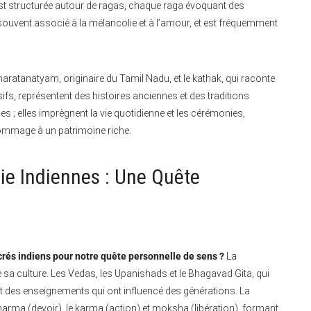
st structurée autour de ragas, chaque raga évoquant des
ouvent associé à la mélancolie et à l’amour, et est fréquemment
atanatyam, originaire du Tamil Nadu, et le kathak, qui raconte
ifs, représentent des histoires anciennes et des traditions
s ; elles imprègnent la vie quotidienne et les cérémonies,
hommage à un patrimoine riche.
hie Indiennes : Une Quête
rés indiens pour notre quête personnelle de sens ?
La
 de sa culture. Les Vedas, les Upanishads et le Bhagavad Gita, qui
t des enseignements qui ont influencé des générations. La
arma (devoir), le karma (action) et moksha (libération), formant