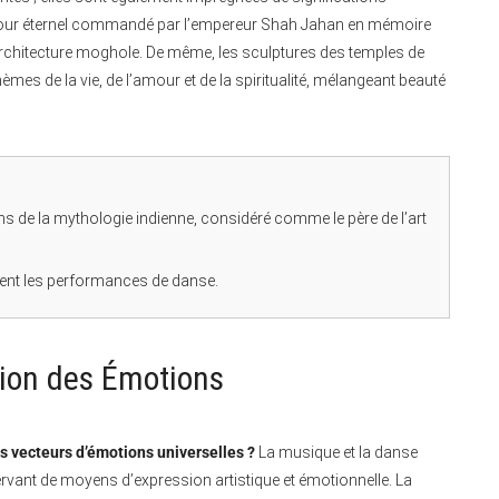
l’amour éternel commandé par l’empereur Shah Jahan en mémoire
rchitecture moghole. De même, les sculptures des temples de
èmes de la vie, de l’amour et de la spiritualité, mélangeant beauté
ns de la mythologie indienne, considéré comme le père de l’art
vent les performances de danse.
sion des Émotions
s vecteurs d’émotions universelles ?
La musique et la danse
ervant de moyens d’expression artistique et émotionnelle. La