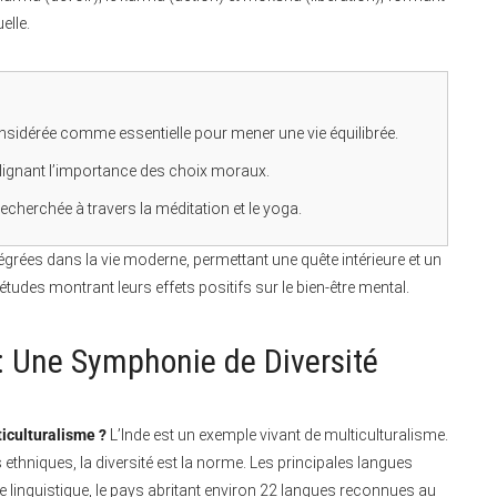
elle.
onsidérée comme essentielle pour mener une vie équilibrée.
lignant l’importance des choix moraux.
 recherchée à travers la méditation et le yoga.
tégrées dans la vie moderne, permettant une quête intérieure et un
udes montrant leurs effets positifs sur le bien-être mental.
 : Une Symphonie de Diversité
ticulturalisme ?
L’Inde est un exemple vivant de multiculturalisme.
ethniques, la diversité est la norme. Les principales langues
chesse linguistique, le pays abritant environ 22 langues reconnues au