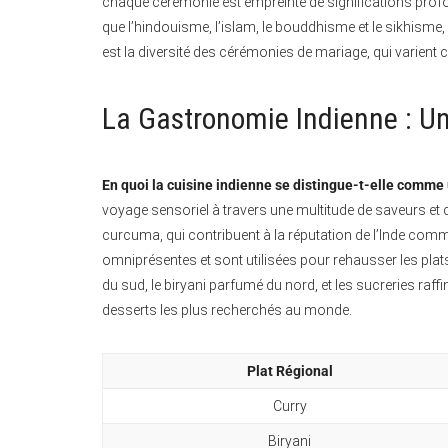
chaque cérémonie est empreinte de significations profond
que l’hindouisme, l’islam, le bouddhisme et le sikhisme
est la diversité des cérémonies de mariage, qui varien
La Gastronomie Indienne : Un
En quoi la cuisine indienne se distingue-t-elle comme
voyage sensoriel à travers une multitude de saveurs et 
curcuma, qui contribuent à la réputation de l’Inde com
omniprésentes et sont utilisées pour rehausser les plat
du sud, le biryani parfumé du nord, et les sucreries raff
desserts les plus recherchés au monde.
Plat Régional
Curry
Biryani