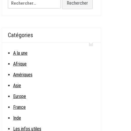
Rechercher :
Catégories
A la une
Afrique
Amériques
Asie
Europe
France
Inde
Les infos utiles