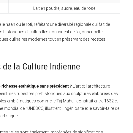
Lait en poudre, sucre, eau de rose
an ou le roti, reflétant une diversité régionale qui fait de
 historiques et culturelles continuent de façonner cette
ques culinaires modernes tout en préservant des recettes
ts de la Culture Indienne
ne richesse esthétique sans précédent ?
L’art et l’architecture
 peintures rupestres préhistoriques aux sculptures élaborées des
les emblématiques comme le Taj Mahal, construit entre 1632 et
mondial de l’UNESCO, illustrent l’ingéniosité et le savoir-faire de
artistique.
tes ; elles sont également imprégnées de significations