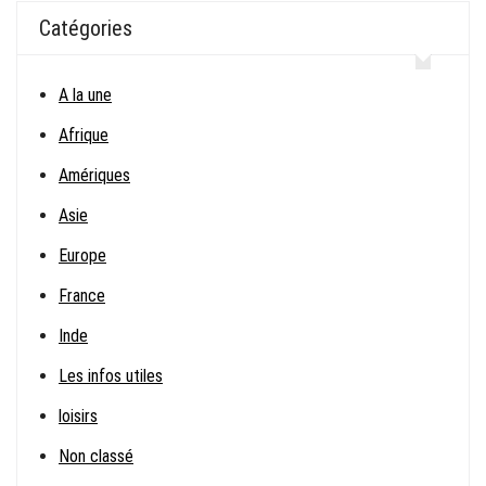
Catégories
A la une
Afrique
Amériques
Asie
Europe
France
Inde
Les infos utiles
loisirs
Non classé