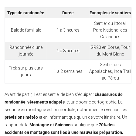
Type de randonnée
Durée
Exemples de sentiers
Sentier du littoral,
Balade familiale
1 à 3 heures
Parc National des
Calanques
Randonnée d’une
GR20 en Corse, Tour
4 à 8 heures
journée
du Mont Blanc
Sentier des
Trek sur plusieurs
1 à 2 semaines
Appalaches, Inca Trail
jours
au Pérou
Avant de partir, il est essentiel de bien s’équiper :
chaussures de
randonnée
,
vêtements adaptés
, et une bonne cartographie. La
sécurité en montagne est primordiale, notamment en vérifiant les
prévisions météo
et en informant quelqu’un de votre itinéraire. Un
rapport de la
Montagne et Sciences
souligne que
70% des
accidents en montagne sont liés à une mauvaise préparation.