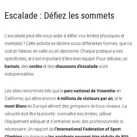
Escalade : Défiez les sommets
L’escalade peut-elle vous aider à défier vos limites physiques et
mentales ? Cette activité se décline sous différentes formes, que ce
soit en falaise, en salle ou en alpinisme. Chaque pratique a ses
spécificités, et il est important d’être bien équipé. Pour débuter, un
harnais
, des
cordes
et des
chaussons d’escalade
sont
indispensables.
Les sites renommés tels que le
parc national de Yosemite
en
Californie, qui attire environ
4 millions de visiteurs par an
, et le
mont Blanc
en Europe attirent des grimpeurs de tous niveaux. La
sécurité doit être la priorité : connaître ses limites, utiliser
l’équipement adéquat et s’entraîner avec des professionnels si
nécessaire. Un rapport de
l’International Federation of Sport
Climbing
souligne que
les accidents peuvent être réduits de 80%