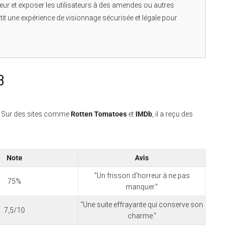
uteur et exposer les utilisateurs à des amendes ou autres
it une expérience de visionnage sécurisée et légale pour
3
s. Sur des sites comme
Rotten Tomatoes
et
IMDb
, il a reçu des
Note
Avis
“Un frisson d’horreur à ne pas
75%
manquer.”
“Une suite effrayante qui conserve son
7,5/10
charme.”