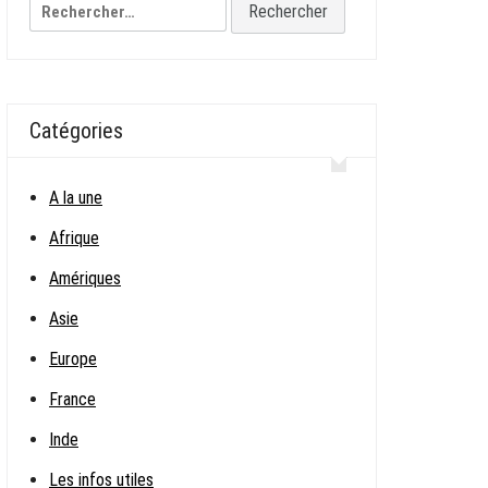
Rechercher :
Catégories
A la une
Afrique
Amériques
Asie
Europe
France
Inde
Les infos utiles