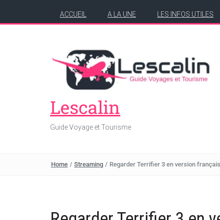
ACCUEIL
A LA UNE
LES INFOS UTILES
Lescalin
Guide Voyage et Tourisme
Home
/
Streaming
/
Regarder Terrifier 3 en version français
Regarder Terrifier 3 en v