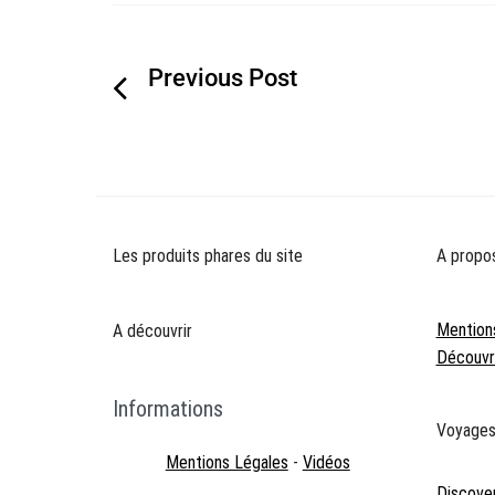
Navigation
de
l’article
Les produits phares du site
A propo
Mention
A découvrir
Découvre
Informations
Voyage
Mentions Légales
-
Vidéos
Discove