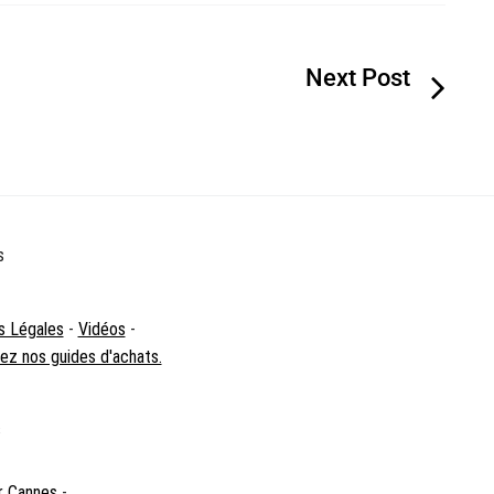
s
s Légales
-
Vidéos
-
z nos guides d'achats.
s
r Cannes
-