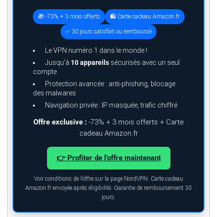
🎁 -73% + 3 mois offerts
🛍️ Carte cadeau Amazon.fr
✅ 30 jours satisfait ou remboursé
Le VPN numéro 1 dans le monde !
Jusqu’à
10 appareils
sécurisés avec un seul
compte
Protection avancée : anti-phishing, blocage
des malwares
Navigation privée : IP masquée, trafic chiffré
Offre exclusive :
-73% + 3 mois offerts + Carte
cadeau Amazon.fr
👉 Profiter de l’offre maintenant
Voir conditions de l’offre sur la page NordVPN. Carte cadeau
Amazon.fr envoyée après éligibilité. Garantie de remboursement 30
jours.