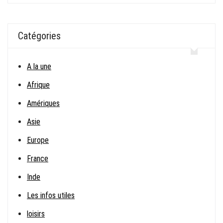
Catégories
A la une
Afrique
Amériques
Asie
Europe
France
Inde
Les infos utiles
loisirs