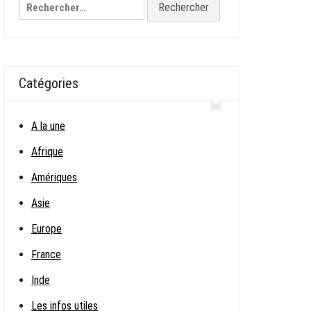
Rechercher :
Catégories
A la une
Afrique
Amériques
Asie
Europe
France
Inde
Les infos utiles